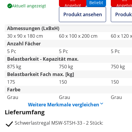
175 kg - Grau - 2 Stk.
150 kg - Grau
150 kg - 
Beliebt
Angebot
Angebo
Aktuell angezeigt
Produkt ansehen
Produk
Abmessungen (LxBxH)
30 x 90 x 180 cm
60 x 100 x 200 cm
60 x 120 
Anzahl Fächer
5 Pc
5 Pc
5 Pc
Belastbarkeit - Kapazität max.
875 kg
750 kg
750 kg
Belastbarkeit Fach max. [kg]
175
150
150
Farbe
Grau
Grau
Grau
Weitere Merkmale vergleichen
Lieferumfang
Schwerlastregal MSW-STSH-33 - 2 Stück: