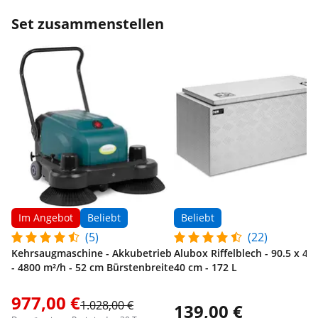
Set zusammenstellen
Im Angebot
Beliebt
Beliebt
(5)
(22)
Kehrsaugmaschine - Akkubetrieb
Alubox Riffelblech - 90.5 x 44.
- 4800 m²/h - 52 cm Bürstenbreite
40 cm - 172 L
977,00 €
1.028,00 €
139,00 €