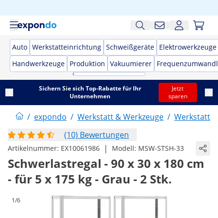
Auto
Werkstatteinrichtung
Schweißgeräte
Elektrowerkzeuge
Handwerkzeuge
Produktion
Vakuumierer
Frequenzumwandl
Sichern Sie sich Top-Rabatte für Ihr
Jetzt
Unternehmen
sparen
/
expondo
/
Werkstatt & Werkzeuge
/
Werkstattei
(10) Bewertungen
|
Artikelnummer:
EX10061986
Modell:
MSW-STSH-33
Schwerlastregal - 90 x 30 x 180 cm
- für 5 x 175 kg - Grau - 2 Stk.
1/6