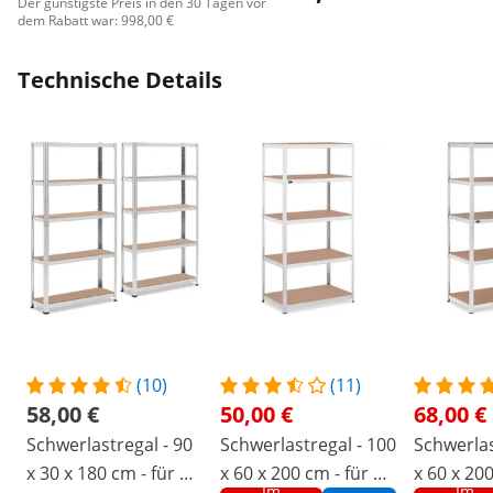
Der günstigste Preis in den 30 Tagen vor
dem Rabatt war: 998,00 €
Technische Details
(10)
(11)
58,00 €
50,00 €
68,00 €
Schwerlastregal - 90
Schwerlastregal - 100
Schwerlas
x 30 x 180 cm - für 5 x
x 60 x 200 cm - für 5 x
x 60 x 200
Im
Im