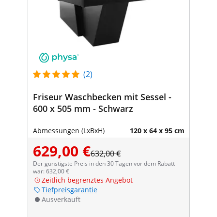
(2)
Friseur Waschbecken mit Sessel -
600 x 505 mm - Schwarz
Abmessungen (LxBxH)
120 x 64 x 95 cm
629,00 €
632,00 €
Der günstigste Preis in den 30 Tagen vor dem Rabatt
war: 632,00 €
Zeitlich begrenztes Angebot
Tiefpreisgarantie
Ausverkauft