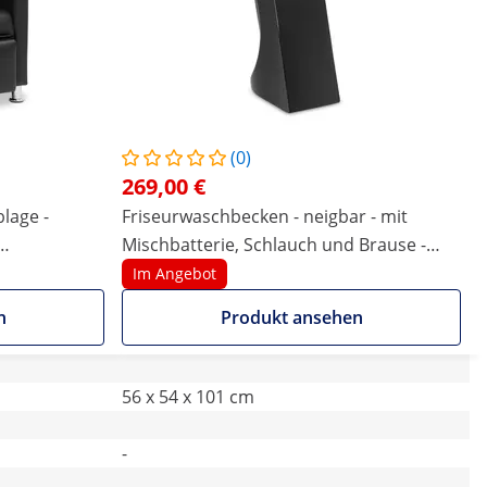
(0)
269,00 €
lage -
Friseurwaschbecken - neigbar - mit
Mischbatterie, Schlauch und Brause -
 Brause
schwarz
Im Angebot
n
Produkt ansehen
56 x 54 x 101 cm
-