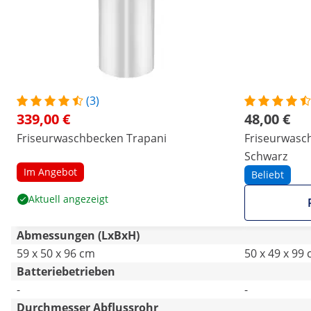
(3)
339,00 €
48,00 €
Friseurwaschbecken Trapani
Friseurwasch
Schwarz
Im Angebot
Beliebt
Aktuell angezeigt
Abmessungen (LxBxH)
59 x 50 x 96 cm
50 x 49 x 99
Batteriebetrieben
-
-
Durchmesser Abflussrohr