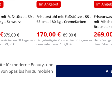
t
Im Angebot
Im Angeb
 mit Fußstütze - 59 -
Friseurstuhl mit Fußstütze - 55 -
Friseurwas
kg - Schwarz
65 cm - 180 kg - Cremefarben
mit Mischb
Brause - s
 €
170,00 €
269,00
379,00 €
189,00 €
 Preis in den 30 Tagen vor
Der günstigste Preis in den 30 Tagen vor
Der günstigs
: 379,00 €
dem Rabatt war: 189,00 €
dem Rabatt w
äte für moderne Beauty- und
 von Spas bis hin zu mobilen
All