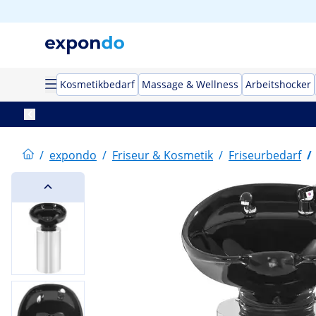
Kosmetikbedarf
Massage & Wellness
Arbeitshocker
/
expondo
/
Friseur & Kosmetik
/
Friseurbedarf
/