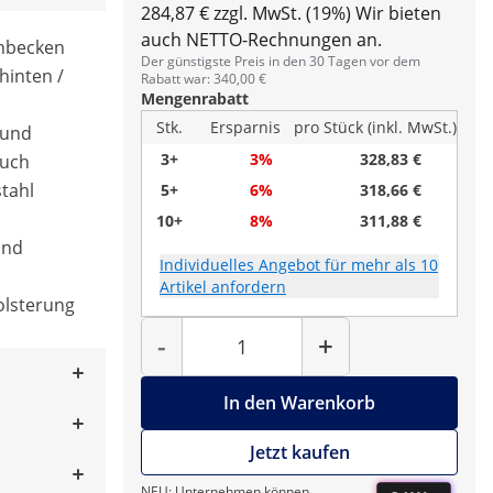
284,87 € zzgl. MwSt. (19%)
Wir bieten
auch NETTO-Rechnungen an.
chbecken
Der günstigste Preis in den 30 Tagen vor dem
hinten /
Rabatt war: 340,00 €
Mengenrabatt
Stk.
Ersparnis
pro Stück (inkl. MwSt.)
 und
3+
3%
328,83 €
auch
stahl
5+
6%
318,66 €
10+
8%
311,88 €
und
Individuelles Angebot für mehr als 10
Artikel anfordern
olsterung
Menge
-
+
In den Warenkorb
Jetzt kaufen
NEU: Unternehmen können