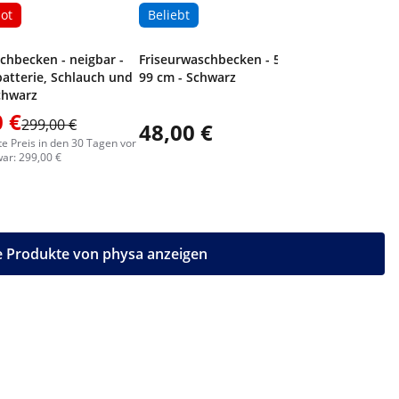
ot
Beliebt
chbecken - neigbar -
Friseurwaschbecken - 50 x 49 x
atterie, Schlauch und
99 cm - Schwarz
chwarz
 €
299,00 €
48,00 €
te Preis in den 30 Tagen vor
ar: 299,00 €
e Produkte von physa anzeigen