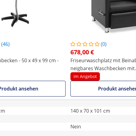
(46)
(0)
678,00 €
becken - 50 x 49 x 99 cm -
Friseurwaschplatz mit Beinab
neigbares Waschbecken mit
Mischbatterie, Schlauch und
Im Angebot
Produkt ansehen
Produkt ansehe
 cm
140 x 70 x 101 cm
Nein