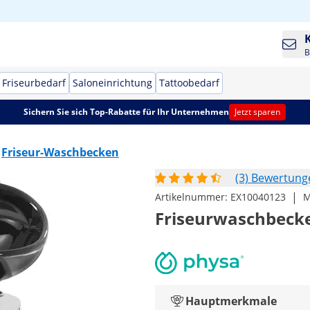
B
Friseurbedarf
Saloneinrichtung
Tattoobedarf
Sichern Sie sich Top-Rabatte für Ihr Unternehmen
Jetzt sparen
Friseur-Waschbecken
(3) Bewertung
|
Artikelnummer:
EX10040123
M
Friseurwaschbeck
Hauptmerkmale