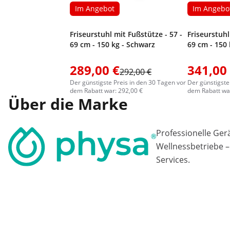
Im Angebot
Im Angebo
Friseurstuhl mit Fußstütze - 57 -
Friseurstuhl
69 cm - 150 kg - Schwarz
69 cm - 150 
289,00 €
341,00
292,00 €
Der günstigste Preis in den 30 Tagen vor
Der günstigste
dem Rabatt war: 292,00 €
dem Rabatt war
Über die Marke
Professionelle Ger
Wellnessbetriebe –
Services.