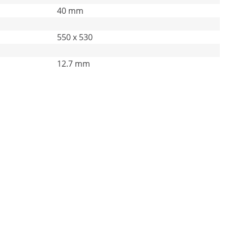
40 mm
550 x 530
12.7 mm