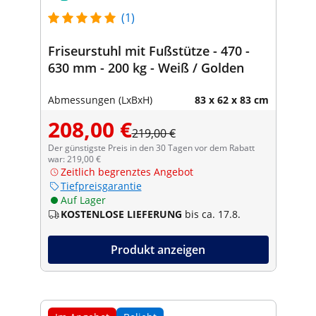
(1)
Friseurstuhl mit Fußstütze - 470 -
630 mm - 200 kg - Weiß / Golden
Abmessungen (LxBxH)
83 x 62 x 83 cm
208,00 €
219,00 €
Der günstigste Preis in den 30 Tagen vor dem Rabatt
war: 219,00 €
Zeitlich begrenztes Angebot
Tiefpreisgarantie
Auf Lager
KOSTENLOSE LIEFERUNG
bis ca. 17.8.
Produkt anzeigen