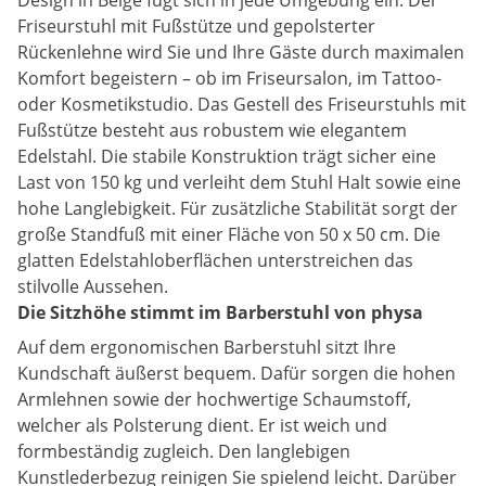
Design in Beige fügt sich in jede Umgebung ein. Der
Friseurstuhl mit Fußstütze und gepolsterter
Rückenlehne wird Sie und Ihre Gäste durch maximalen
Komfort begeistern – ob im Friseursalon, im Tattoo-
oder Kosmetikstudio. Das Gestell des Friseurstuhls mit
Fußstütze besteht aus robustem wie elegantem
Edelstahl. Die stabile Konstruktion trägt sicher eine
Last von 150 kg und verleiht dem Stuhl Halt sowie eine
hohe Langlebigkeit. Für zusätzliche Stabilität sorgt der
große Standfuß mit einer Fläche von 50 x 50 cm. Die
glatten Edelstahloberflächen unterstreichen das
stilvolle Aussehen.
Die Sitzhöhe stimmt im Barberstuhl von physa
Auf dem ergonomischen Barberstuhl sitzt Ihre
Kundschaft äußerst bequem. Dafür sorgen die hohen
Armlehnen sowie der hochwertige Schaumstoff,
welcher als Polsterung dient. Er ist weich und
formbeständig zugleich. Den langlebigen
Kunstlederbezug reinigen Sie spielend leicht. Darüber