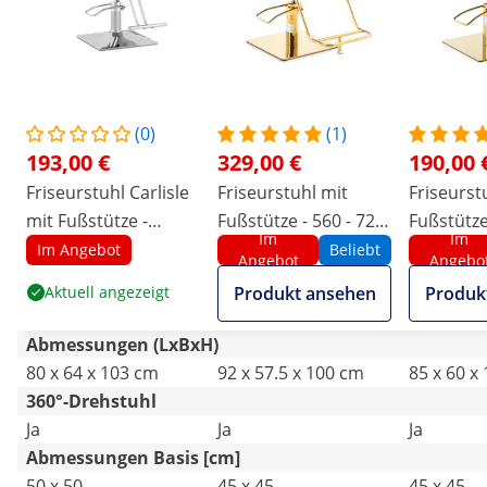
(0)
(1)
193,00 €
329,00 €
190,00 
Friseurstuhl Carlisle
Friseurstuhl mit
Friseurst
mit Fußstütze -
Fußstütze - 560 - 720
Fußstütze 
Im
Im
Sitzhöhe 49 - 63 cm -
mm - 200 kg -
cm - 200 k
Im Angebot
Beliebt
Angebot
Angebo
150 kg - Beige
Golden, Beige
Schwarz,
Aktuell angezeigt
Produkt ansehen
Produk
Abmessungen (LxBxH)
80 x 64 x 103 cm
92 x 57.5 x 100 cm
85 x 60 x
360°-Drehstuhl
Ja
Ja
Ja
Abmessungen Basis [cm]
50 x 50
45 x 45
45 x 45