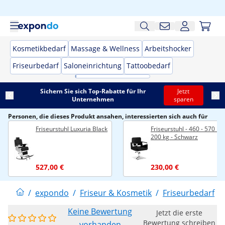
Kosmetikbedarf
Massage & Wellness
Arbeitshocker
Friseurbedarf
Saloneinrichtung
Tattoobedarf
Sichern Sie sich Top-Rabatte für Ihr
Jetzt
Unternehmen
sparen
Personen, die dieses Produkt ansahen, interessierten sich auch für
Friseurstuhl Luxuria Black
Friseurstuhl - 460 - 570 m
200 kg - Schwarz
527,00 €
230,00 €
/
expondo
/
Friseur & Kosmetik
/
Friseurbedarf
/
Keine Bewertung
Jetzt die erste
Bewertung schreiben
vorhanden