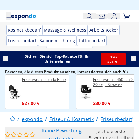
Kosmetikbedarf
Massage & Wellness
Arbeitshocker
Friseurbedarf
Saloneinrichtung
Tattoobedarf
Sichern Sie sich Top-Rabatte für Ihr
Jetzt
Unternehmen
sparen
Personen, die dieses Produkt ansahen, interessierten sich auch für
Friseurstuhl Luxuria Black
Friseurstuhl - 460 - 570 m
200 kg - Schwarz
527,00 €
230,00 €
/
expondo
/
Friseur & Kosmetik
/
Friseurbedarf
/
Keine Bewertung
Jetzt die erste
Bewertung schreiben
vorhanden