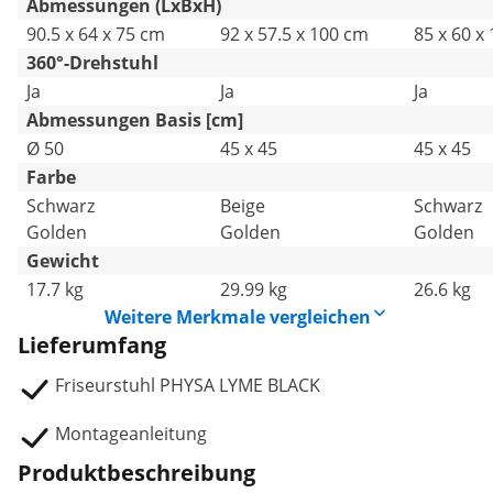
Abmessungen (LxBxH)
90.5 x 64 x 75 cm
92 x 57.5 x 100 cm
85 x 60 x
360°-Drehstuhl
Ja
Ja
Ja
Abmessungen Basis [cm]
Ø 50
45 x 45
45 x 45
Farbe
Schwarz
Beige
Schwarz
Golden
Golden
Golden
Gewicht
17.7 kg
29.99 kg
26.6 kg
Weitere Merkmale vergleichen
Lieferumfang
Friseurstuhl PHYSA LYME BLACK
Montageanleitung
Produktbeschreibung