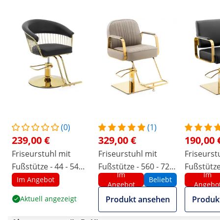
(0)
(1)
239,00 €
329,00 €
190,00 
Friseurstuhl mit
Friseurstuhl mit
Friseurst
Fußstütze - 44 - 54
Fußstütze - 560 - 720
Fußstütze 
Im
Im
cm - 200 kg -
mm - 200 kg -
cm - 200 k
Im Angebot
Beliebt
Angebot
Angebo
Schwarz, Golden
Golden, Beige
Schwarz,
Aktuell angezeigt
Produkt ansehen
Produk