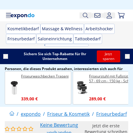
Kosmetikbedarf
Massage & Wellness
Arbeitshocker
Friseurbedarf
Saloneinrichtung
Tattoobedarf
Sichern Sie sich Top-Rabatte für Ihr
Jetzt
Unternehmen
sparen
Personen, die dieses Produkt ansahen, interessierten sich auch für
Friseurwaschbecken Trapani
Friseurstuhl mit Fußstütze 
57 - 69 cm - 150 kg - Schw
339,00 €
289,00 €
/
expondo
/
Friseur & Kosmetik
/
Friseurbedarf
/
Keine Bewertung
Jetzt die erste
Bewertung schreiben
vorhanden