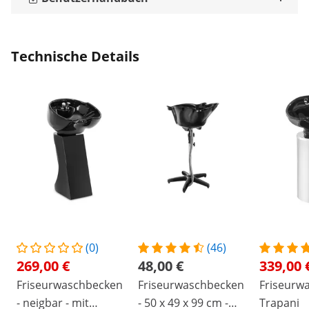
Technische Details
(0)
(46)
269,00 €
48,00 €
339,00 
Friseurwaschbecken
Friseurwaschbecken
Friseurw
- neigbar - mit
- 50 x 49 x 99 cm -
Trapani