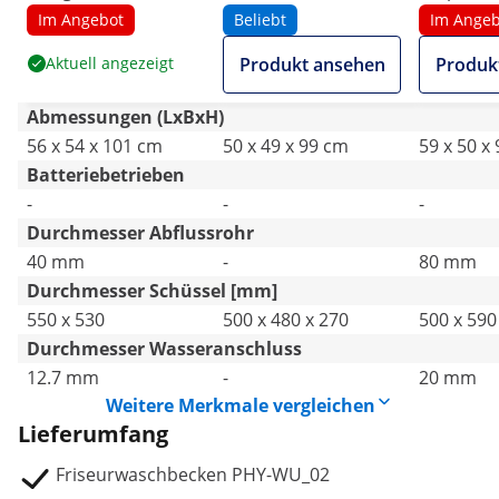
Mischbatterie,
Schwarz
Im Angebot
Beliebt
Im Angeb
Schlauch und Brause
Aktuell angezeigt
Produkt ansehen
Produk
- schwarz
Abmessungen (LxBxH)
56 x 54 x 101 cm
50 x 49 x 99 cm
59 x 50 x
Batteriebetrieben
-
-
-
Durchmesser Abflussrohr
40 mm
-
80 mm
Durchmesser Schüssel [mm]
550 x 530
500 x 480 x 270
500 x 590
Durchmesser Wasseranschluss
12.7 mm
-
20 mm
Weitere Merkmale vergleichen
Lieferumfang
Friseurwaschbecken PHY-WU_02