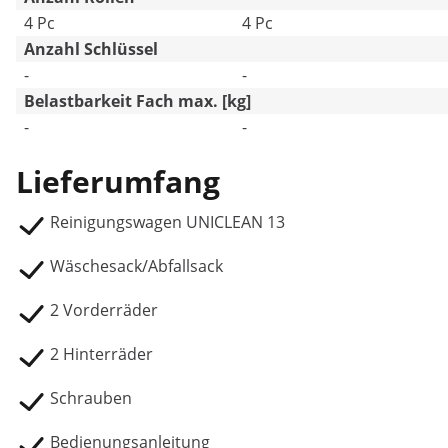
4 Pc
4 Pc
Anzahl Schlüssel
-
-
Belastbarkeit Fach max. [kg]
-
-
Lieferumfang
Reinigungswagen UNICLEAN 13
Wäschesack/Abfallsack
2 Vorderräder
2 Hinterräder
Schrauben
Bedienungsanleitung