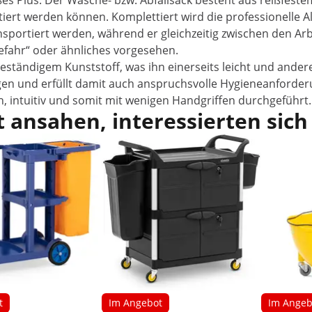
es Plus: Der Wäsche- bzw. Abfallsack besteht aus reißfeste
tiert werden können. Komplettiert wird die professionelle Al
sportiert werden, während er gleichzeitig zwischen den Arbe
gefahr“ oder ähnliches vorgesehen.
eständigem Kunststoff, was ihn einerseits leicht und ander
inigen und erfüllt damit auch anspruchsvolle Hygieneanforde
ach, intuitiv und somit mit wenigen Handgriffen durchgeführt.
 ansahen, interessierten sich
t
Im Angebot
Im Angeb