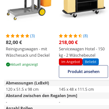
(3)
(8)
82,00 €
218,00 €
Reinigungswagen - mit
Servicewagen Hotel - 150
Wäschesack und Deckel
kg - 2 Wäschebeutel
Im Angebot
Beliebt
Aktuell angezeigt
Produkt ansehen
Abmessungen (LxBxH)
120 x 51.5 x 98 cm
145 x 48 x 111.5 cm
Abstand zwischen den Regalen [mm]
-
-
Anzahl Rollen