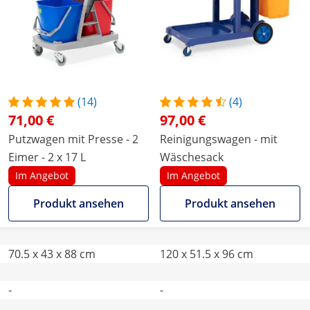
(14)
(4)
71,00 €
97,00 €
Putzwagen mit Presse - 2
Reinigungswagen - mit
Eimer - 2 x 17 L
Wäschesack
Im Angebot
Im Angebot
Produkt ansehen
Produkt ansehen
70.5 x 43 x 88 cm
120 x 51.5 x 96 cm
-
-