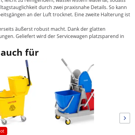
m, leicht zu reinigendem, wasserfestem Material, sodass
ltagstauglichkeit durch zwei praxisnahe Details. So kann
itsgängen an der Luft trocknet. Eine zweite Halterung ist
erseits äußerst robust macht. Dank der glatten
rungen. Geliefert wird der Servicewagen platzsparend in
 auch für
Putzwagen
ot