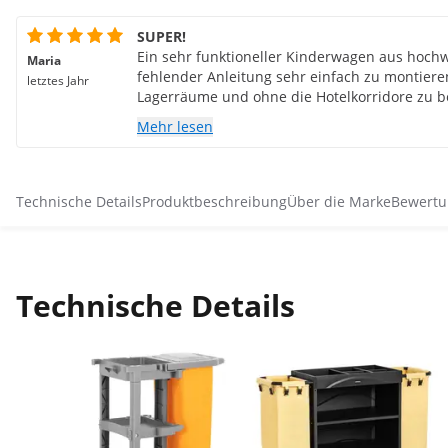
SUPER!
Ein sehr funktioneller Kinderwagen aus hochw
Maria
fehlender Anleitung sehr einfach zu montieren 
letztes Jahr
Lagerräume und ohne die Hotelkorridore zu 
komfortabel. Das Zimmer ist zufrieden :) Ich 
Mehr lesen
Technische Details
Produktbeschreibung
Über die Marke
Bewertu
Technische Details