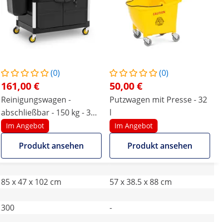
(0)
(0)
161,00 €
50,00 €
Reinigungswagen -
Putzwagen mit Presse - 32
abschließbar - 150 kg - 3
l
Ablagen
Im Angebot
Im Angebot
Produkt ansehen
Produkt ansehen
85 x 47 x 102 cm
57 x 38.5 x 88 cm
300
-