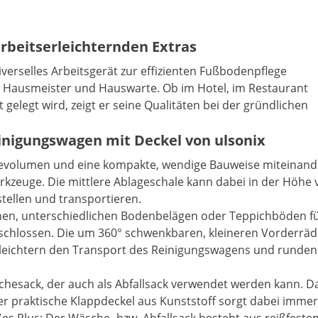
rbeitserleichternden Extras
verselles Arbeitsgerät zur effizienten Fußbodenpflege
ür Hausmeister und Hauswarte. Ob im Hotel, im Restaurant
gelegt wird, zeigt er seine Qualitäten bei der gründlichen
inigungswagen mit Deckel von ulsonix
volumen und eine kompakte, wendige Bauweise miteinander
rkzeuge. Die mittlere Ablageschale kann dabei in der Höhe v
ellen und transportieren.
hen, unterschiedlichen Bodenbelägen oder Teppichböden fü
chlossen. Die um 360° schwenkbaren, kleineren Vorderräde
leichtern den Transport des Reinigungswagens und runden 
hesack, der auch als Abfallsack verwendet werden kann. Da
raktische Klappdeckel aus Kunststoff sorgt dabei immer u