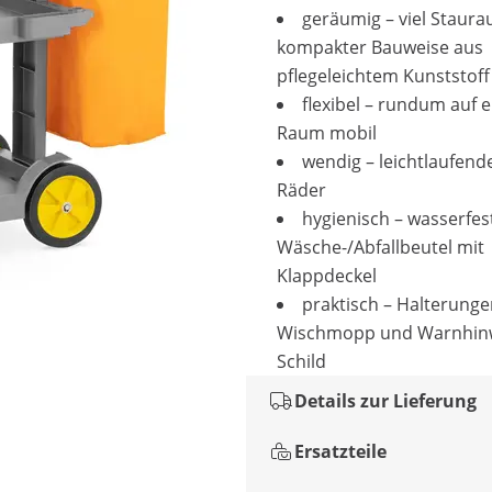
geräumig – viel Staura
kompakter Bauweise aus
pflegeleichtem Kunststoff
flexibel – rundum auf
Raum mobil
wendig – leichtlaufende
Räder
hygienisch – wasserfes
Wäsche-/Abfallbeutel mit
Klappdeckel
praktisch – Halterunge
Wischmopp und Warnhinw
Schild
Details zur Lieferung
Ersatzteile