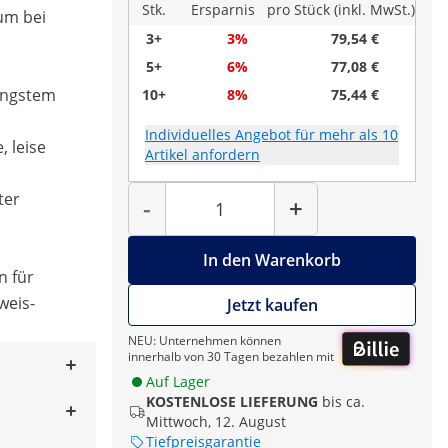
Stk.
Ersparnis
pro Stück (inkl. MwSt.)
um bei
3+
3%
79,54 €
5+
6%
77,08 €
 engstem
10+
8%
75,44 €
Individuelles Angebot für mehr als 10
, leise
Artikel anfordern
Menge
ter
-
+
In den Warenkorb
n für
eis-
Jetzt kaufen
NEU: Unternehmen können
innerhalb von 30 Tagen bezahlen mit
Auf Lager
KOSTENLOSE LIEFERUNG
bis ca.
Mittwoch, 12. August
Tiefpreisgarantie