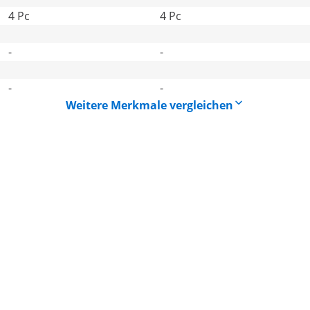
4 Pc
4 Pc
-
-
-
-
Weitere Merkmale vergleichen