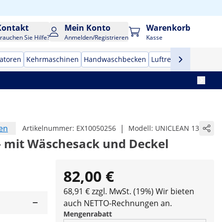
Kontakt
Mein Konto
Warenkorb
rauchen Sie Hilfe?
Anmelden/Registrieren
Kasse
zatoren
Kehrmaschinen
Handwaschbecken
Luftreiniger
Profi-H
en
|
Artikelnummer:
EX10050256
Modell:
UNICLEAN 13
 mit Wäschesack und Deckel
82,00 €
68,91 € zzgl. MwSt. (19%)
Wir bieten
auch NETTO-Rechnungen an.
Mengenrabatt