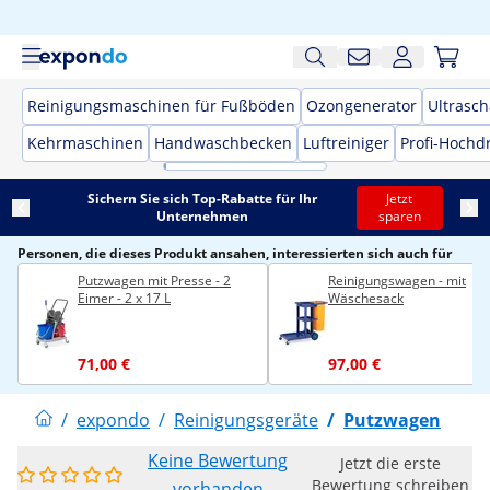
Reinigungsmaschinen für Fußböden
Ozongenerator
Ultrasch
Kehrmaschinen
Handwaschbecken
Luftreiniger
Profi-Hochd
Sichern Sie sich Top-Rabatte für Ihr
Jetzt
Unternehmen
sparen
Personen, die dieses Produkt ansahen, interessierten sich auch für
Putzwagen mit Presse - 2
Reinigungswagen - mit
Eimer - 2 x 17 L
Wäschesack
71,00 €
97,00 €
/
expondo
/
Reinigungsgeräte
/
Putzwagen
Keine Bewertung
Jetzt die erste
Bewertung schreiben
vorhanden