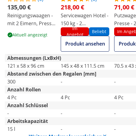
135,00 €
218,00 €
71,00 €
Reinigungswaagen -
Servicewagen Hotel -
Putzwage
mit 2 Eimern, Presse
150 kg - 2
Presse - 2
Im
und Wäschesack - 3
Wäschebeutel
17 L
Beliebt
Im Angeb
Angebot
Aktuell angezeigt
Ablagen - bis 200 kg
Produkt ansehen
Produk
Abmessungen (LxBxH)
121 x 58 x 96 cm
145 x 48 x 111.5 cm
70.5 x 43
Abstand zwischen den Regalen [mm]
300
-
-
Anzahl Rollen
4 Pc
4 Pc
4 Pc
Anzahl Schlüssel
-
-
-
Arbeitskapazität
15 l
-
-