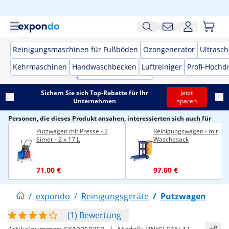
Reinigungsmaschinen für Fußböden
Ozongenerator
Ultrasch
Kehrmaschinen
Handwaschbecken
Luftreiniger
Profi-Hochd
Sichern Sie sich Top-Rabatte für Ihr
Jetzt
Unternehmen
sparen
Personen, die dieses Produkt ansahen, interessierten sich auch für
Putzwagen mit Presse - 2
Reinigungswagen - mit
Eimer - 2 x 17 L
Wäschesack
71,00 €
97,00 €
/
expondo
/
Reinigungsgeräte
/
Putzwagen
(1) Bewertung