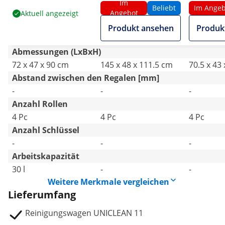
Im
36 L
Wäschebeutel
17 L
Beliebt
Im Angeb
Angebot
Aktuell angezeigt
Produkt ansehen
Produk
Abmessungen (LxBxH)
72 x 47 x 90 cm
145 x 48 x 111.5 cm
70.5 x 43
Abstand zwischen den Regalen [mm]
-
-
-
Anzahl Rollen
4 Pc
4 Pc
4 Pc
Anzahl Schlüssel
-
-
-
Arbeitskapazität
30 l
-
-
Weitere Merkmale vergleichen
Lieferumfang
Reinigungswagen UNICLEAN 11