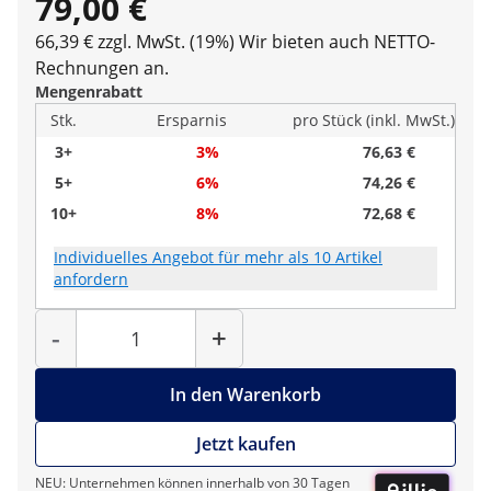
79,00 €
66,39 € zzgl. MwSt. (19%)
Wir bieten auch NETTO-
Rechnungen an.
Mengenrabatt
Stk.
Ersparnis
pro Stück (inkl. MwSt.)
3+
3%
76,63 €
5+
6%
74,26 €
10+
8%
72,68 €
Individuelles Angebot für mehr als 10 Artikel
anfordern
Menge
-
+
In den Warenkorb
Jetzt kaufen
NEU: Unternehmen können innerhalb von 30 Tagen