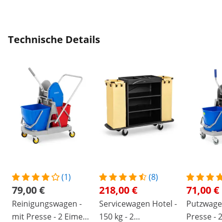
Technische Details
(1)
(8)
79,00 €
218,00 €
71,00 €
Reinigungswagen -
Servicewagen Hotel -
Putzwage
mit Presse - 2 Eimer -
150 kg - 2
Presse - 2