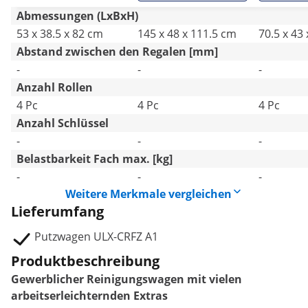
Abmessungen (LxBxH)
53 x 38.5 x 82 cm
145 x 48 x 111.5 cm
70.5 x 43
Abstand zwischen den Regalen [mm]
-
-
-
Anzahl Rollen
4 Pc
4 Pc
4 Pc
Anzahl Schlüssel
-
-
-
Belastbarkeit Fach max. [kg]
-
-
-
Weitere Merkmale vergleichen
Lieferumfang
Putzwagen ULX-CRFZ A1
Produktbeschreibung
Gewerblicher Reinigungswagen mit vielen
arbeitserleichternden Extras