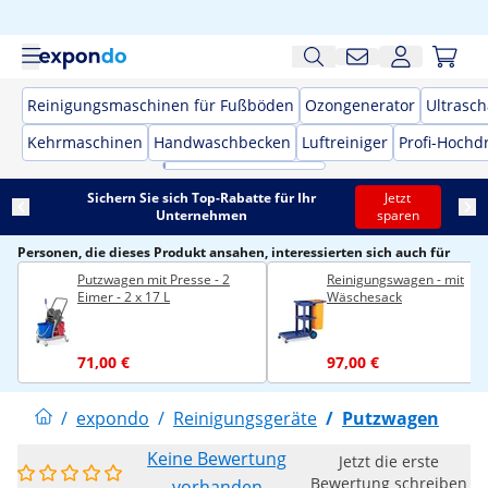
Reinigungsmaschinen für Fußböden
Ozongenerator
Ultrasch
Kehrmaschinen
Handwaschbecken
Luftreiniger
Profi-Hochd
Sichern Sie sich Top-Rabatte für Ihr
Jetzt
Unternehmen
sparen
Personen, die dieses Produkt ansahen, interessierten sich auch für
Putzwagen mit Presse - 2
Reinigungswagen - mit
Eimer - 2 x 17 L
Wäschesack
71,00 €
97,00 €
/
expondo
/
Reinigungsgeräte
/
Putzwagen
Keine Bewertung
Jetzt die erste
Bewertung schreiben
vorhanden