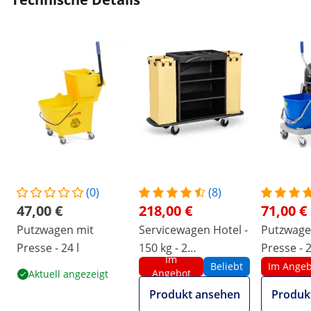
(0)
(8)
47,00 €
218,00 €
71,00 €
Putzwagen mit
Servicewagen Hotel -
Putzwage
Presse - 24 l
150 kg - 2
Presse - 2
Im
Wäschebeutel
17 L
Beliebt
Im Angeb
Angebot
Aktuell angezeigt
Produkt ansehen
Produk