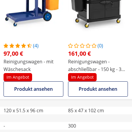
(4)
(0)
97,00 €
161,00 €
Reinigungswagen - mit
Reinigungswagen -
Wäschesack
abschließbar - 150 kg - 3
Ablagen
Im Angebot
Im Angebot
Produkt ansehen
Produkt ansehen
120 x 51.5 x 96 cm
85 x 47 x 102 cm
-
300