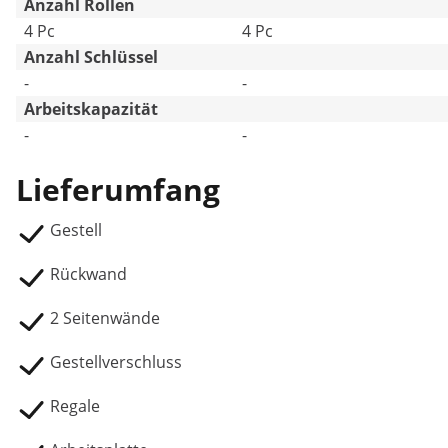
Anzahl Rollen
4 Pc
4 Pc
Anzahl Schlüssel
-
-
Arbeitskapazität
-
-
Lieferumfang
Gestell
Rückwand
2 Seitenwände
Gestellverschluss
Regale