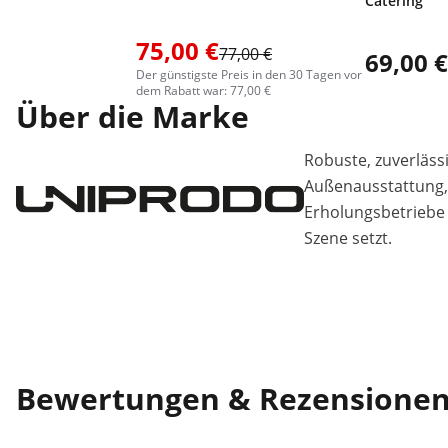
Catering
75,00 €
77,00 €
69,00 €
Der günstigste Preis in den 30 Tagen vor
dem Rabatt war: 77,00 €
Über die Marke
Robuste, zuverläss
Außenausstattung, 
Erholungsbetriebe 
Szene setzt.
Bewertungen & Rezensione