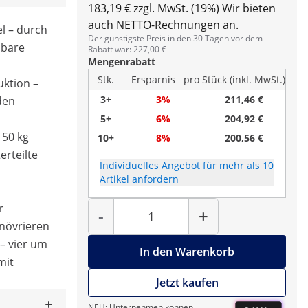
183,19 € zzgl. MwSt. (19%)
Wir bieten
auch NETTO-Rechnungen an.
l – durch
Der günstigste Preis in den 30 Tagen vor dem
hbare
Rabatt war: 227,00 €
Mengenrabatt
Stk.
Ersparnis
pro Stück (inkl. MwSt.)
uktion –
3+
3%
211,46 €
den
5+
6%
204,92 €
150 kg
10+
8%
200,56 €
erteilte
Individuelles Angebot für mehr als 10
Artikel anfordern
Menge
r
-
+
növrieren
 – vier um
In den Warenkorb
mit
Jetzt kaufen
NEU: Unternehmen können