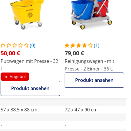
(0)
(1)
50,00 €
79,00 €
Putzwagen mit Presse - 32
Reinigungswagen - mit
l
Presse - 2 Eimer - 36 L
Im Angebot
Produkt ansehen
Produkt ansehen
57 x 38.5 x 88 cm
72 x 47 x 90 cm
-
-