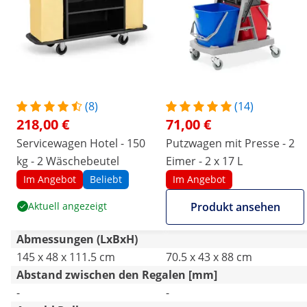
(8)
(14)
218,00 €
71,00 €
Servicewagen Hotel - 150
Putzwagen mit Presse - 2
kg - 2 Wäschebeutel
Eimer - 2 x 17 L
Im Angebot
Beliebt
Im Angebot
Aktuell angezeigt
Produkt ansehen
Abmessungen (LxBxH)
145 x 48 x 111.5 cm
70.5 x 43 x 88 cm
Abstand zwischen den Regalen [mm]
-
-