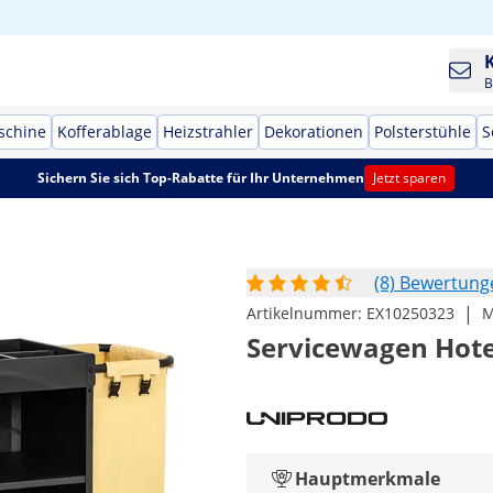
B
schine
Kofferablage
Heizstrahler
Dekorationen
Polsterstühle
S
Sichern Sie sich Top-Rabatte für Ihr Unternehmen
Jetzt sparen
(8) Bewertung
|
Artikelnummer:
EX10250323
M
Servicewagen Hotel
Hauptmerkmale