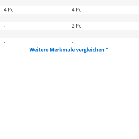
4 Pc
4 Pc
-
2 Pc
-
-
Weitere Merkmale vergleichen