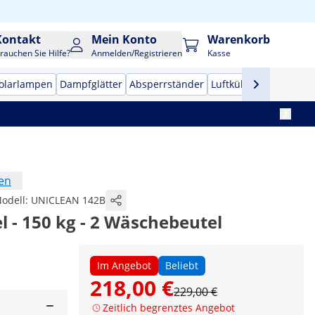
Kontakt
Mein Konto
Warenkorb
rauchen Sie Hilfe?
Anmelden/Registrieren
Kasse
olarlampen
Dampfglätter
Absperrständer
Luftkühler
en
odell:
UNICLEAN 142B
 - 150 kg - 2 Wäschebeutel
Im Angebot
Beliebt
218,00 €
229,00 €
Zeitlich begrenztes Angebot