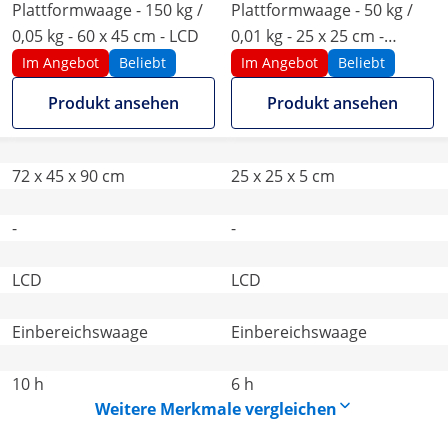
Plattformwaage - 150 kg /
Plattformwaage - 50 kg /
0,05 kg - 60 x 45 cm - LCD
0,01 kg - 25 x 25 cm -
externes LCD
Im Angebot
Beliebt
Im Angebot
Beliebt
Produkt ansehen
Produkt ansehen
72 x 45 x 90 cm
25 x 25 x 5 cm
-
-
LCD
LCD
Einbereichswaage
Einbereichswaage
10 h
6 h
Weitere Merkmale vergleichen