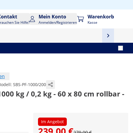
Kontakt
Mein Konto
Warenkorb
rauchen Sie Hilfe?
Anmelden/Registrieren
Kasse
en
odell:
SBS-PF-1000/200
00 kg / 0,2 kg - 60 x 80 cm rollbar -
Im Angebot
239,00 €
279,00 €