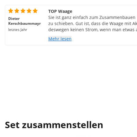
TOP Waage
Sie ist ganz einfach zum Zusammenbauen u
Dieter
zu schieben. Gut ist, dass die Waage mit A
Kerschbaummayr
deswegen keinen Strom, wenn man etwas ab
letztes Jahr
zeigt sie an, da kann man auch ab und zu 
Mehr lesen
Körpergewicht abwiegen. Wer dieses Teil ka
Set zusammenstellen