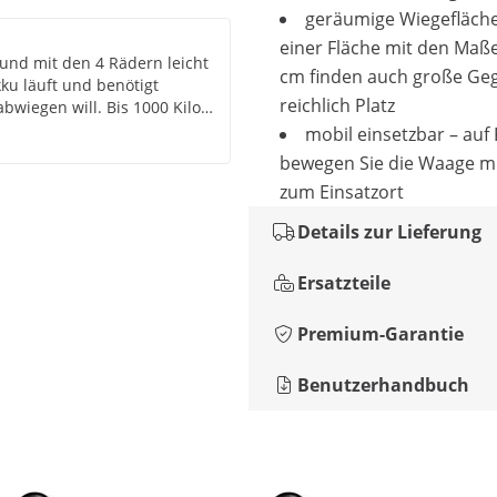
geräumige Wiegefläche
einer Fläche mit den Maße
nd mit den 4 Rädern leicht
cm finden auch große Ge
kku läuft und benötigt
reichlich Platz
wiegen will. Bis 1000 Kilo
mal sein eigenes
mobil einsetzbar – auf
uft, macht nichts falsch.
bewegen Sie die Waage m
zum Einsatzort
Details zur Lieferung
Ersatzteile
Premium-Garantie
Benutzerhandbuch