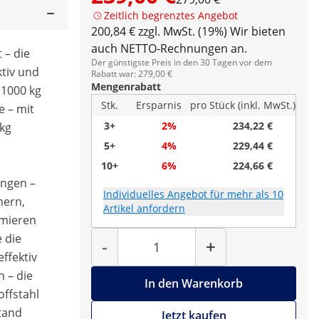
Zeitlich begrenztes Angebot
200,84 € zzgl. MwSt. (19%)
Wir bieten
auch NETTO-Rechnungen an.
 – die
Der günstigste Preis in den 30 Tagen vor dem
ktiv und
Rabatt war: 279,00 €
Mengenrabatt
 1000 kg
Stk.
Ersparnis
pro Stück (inkl. MwSt.)
e – mit
3+
2%
234,22 €
 kg
5+
4%
229,44 €
10+
6%
224,66 €
ungen –
Individuelles Angebot für mehr als 10
hern,
Artikel anfordern
mmieren
Menge
 die
-
+
ffektiv
n – die
In den Warenkorb
offstahl
tand
Jetzt kaufen