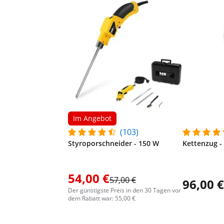
Im Angebot
(103)
Styroporschneider - 150 W
Kettenzug -
54,00 €
57,00 €
96,00 €
Der günstigste Preis in den 30 Tagen vor
dem Rabatt war: 55,00 €