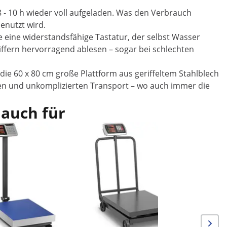
 8 - 10 h wieder voll aufgeladen. Was den Verbrauch
enutzt wird.
eine widerstandsfähige Tastatur, der selbst Wasser
iffern hervorragend ablesen – sogar bei schlechten
ie 60 x 80 cm große Plattform aus geriffeltem Stahlblech
llen und unkomplizierten Transport – wo auch immer die
 auch für
Im Ang
Plattform
- 60 x 45