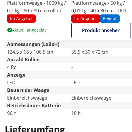
Plattformwaage - 1000 kg /
Plattformwaage - 60 kg /
0,2 kg - 60 x 80 cm rollbar -
0,01 kg - 40 x 30 cm - LED
LED
Im Angebot
Im Angebot
Beliebt
Aktuell angezeigt
Produkt ansehen
Abmessungen (LxBxH)
124.5 x 68 x 106.5 cm
55.5 x 30 x 72 cm
Anzahl Rollen
4 Pc
-
Anzeige
LED
LED
Bauart der Waage
Einbereichswaage
Einbereichswaage
Betriebsdauer Batterie
96 h
10 h
Lieferumfang