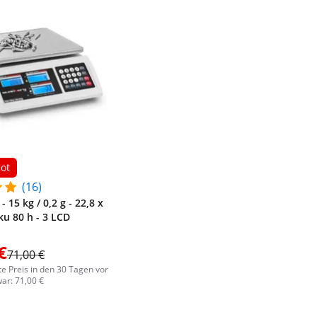
ot
(16)
 15 kg / 0,2 g - 22,8 x
ku 80 h - 3 LCD
€
71,00 €
te Preis in den 30 Tagen vor
ar: 71,00 €