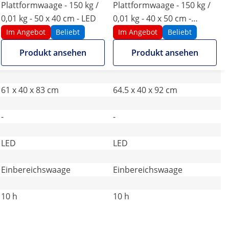
Plattformwaage - 150 kg /
Plattformwaage - 150 kg /
0,01 kg - 50 x 40 cm - LED
0,01 kg - 40 x 50 cm -
klappbar - LED
Im Angebot
Beliebt
Im Angebot
Beliebt
Produkt ansehen
Produkt ansehen
61 x 40 x 83 cm
64.5 x 40 x 92 cm
-
-
LED
LED
Einbereichswaage
Einbereichswaage
10 h
10 h