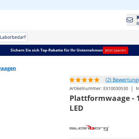
B
Laborbedarf
Sichern Sie sich Top-Rabatte für Ihr Unternehmen
Jetzt sparen
waagen
(2) Bewertung
|
Artikelnummer:
EX10030530
M
Plattformwaage - 10
LED