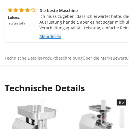
Die beste Maschine
Ich muss zugeben, dass ich erwartet hatte, da
Łukasz
Ausrüstung handelt, aber es hat sogar mich ü
letztes Jahr
Verarbeitungsqualität, Leistung, einfache Rein
und gleichzeitig solide. Ich kann es nur wär
Mehr lesen
Technische Details
Produktbeschreibung
Über die Marke
Bewertu
Technische Details