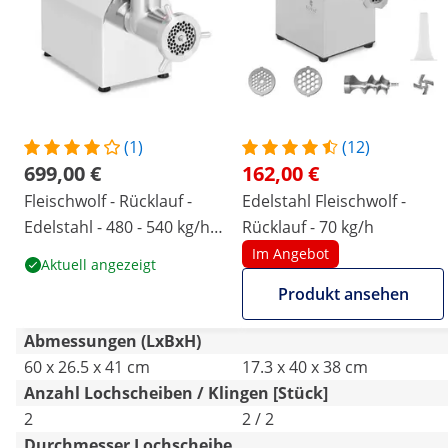
(1)
(12)
699,00 €
162,00 €
Fleischwolf - Rücklauf -
Edelstahl Fleischwolf -
Edelstahl - 480 - 540 kg/h -
Rücklauf - 70 kg/h
Royal Catering
Im Angebot
Aktuell angezeigt
Produkt ansehen
Abmessungen (LxBxH)
60 x 26.5 x 41 cm
17.3 x 40 x 38 cm
Anzahl Lochscheiben / Klingen [Stück]
2
2 / 2
Durchmesser Lochscheibe