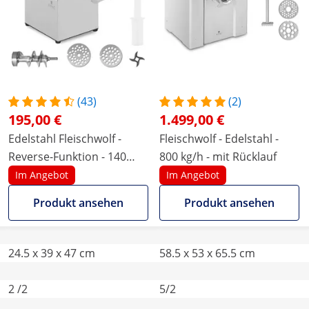
(43)
(2)
195,00 €
1.499,00 €
Edelstahl Fleischwolf -
Fleischwolf - Edelstahl -
Reverse-Funktion - 140
800 kg/h - mit Rücklauf
kg/h
Im Angebot
Im Angebot
Produkt ansehen
Produkt ansehen
24.5 x 39 x 47 cm
58.5 x 53 x 65.5 cm
2 /2
5/2