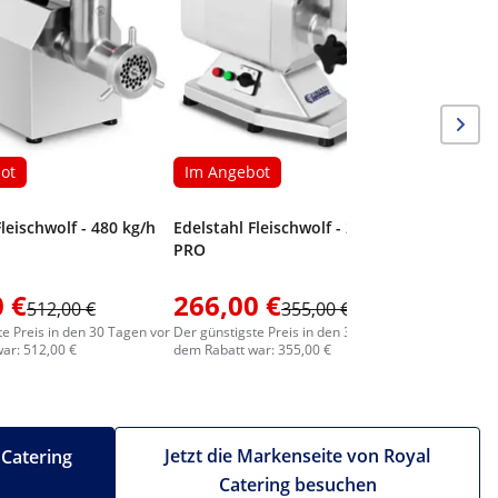
ot
Im Angebot
Fleischwolf - 480 kg/h
Edelstahl Fleischwolf - 200 kg/h -
PRO
 €
266,00 €
344,0
512,00 €
355,00 €
te Preis in den 30 Tagen vor
Der günstigste Preis in den 30 Tagen vor
Der günstig
ar: 512,00 €
dem Rabatt war: 355,00 €
dem Rabatt
Jetzt die Markenseite von Royal
 Catering
Catering besuchen