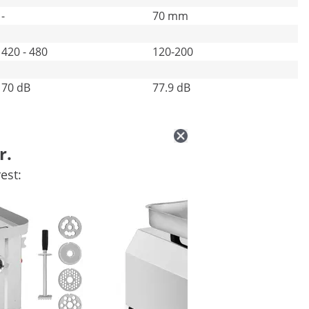
-
70 mm
420 - 480
120-200
70 dB
77.9 dB
r.
est: