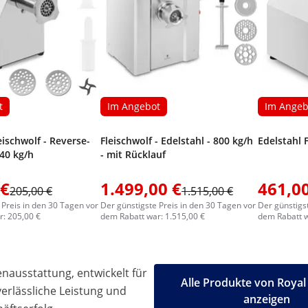
t
Im Angebot
Im Angeb
eischwolf - Reverse-
Fleischwolf - Edelstahl - 800 kg/h
Edelstahl 
140 kg/h
- mit Rücklauf
 €
1.499,00 €
461,00
205,00 €
1.515,00 €
 Preis in den 30 Tagen vor
Der günstigste Preis in den 30 Tagen vor
Der günstigs
: 205,00 €
dem Rabatt war: 1.515,00 €
dem Rabatt w
ausstattung, entwickelt für
Alle Produkte von Royal
 verlässliche Leistung und
anzeigen