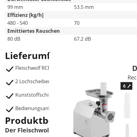
99 mm
53.5 mm
Effizienz [kg/h]
480 - 540
70
Emittiertes Rauschen
80 dB
67.2 dB
Lieferumfang
D
Fleischwolf RCFW 540PRO:
Rec
2 Lochscheiben
Kunststoffschieber
Bedienungsanleitung
Produktbeschreibung
Der Fleischwolf für große Mengen von 480 - 