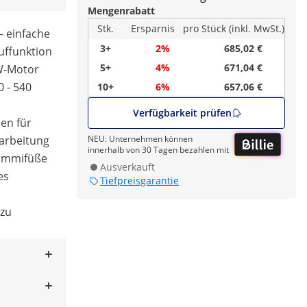
Mengenrabatt
Stk.
Ersparnis
pro Stück (inkl. MwSt.)
– einfache
3+
2%
685,02 €
ffunktion
5+
4%
671,04 €
-W-Motor
0 - 540
10+
6%
657,06 €
Verfügbarkeit prüfen
ben für
rarbeitung
NEU: Unternehmen können
innerhalb von 30 Tagen bezahlen mit
Gummifüße
Ausverkauft
es
Tiefpreisgarantie
 zu