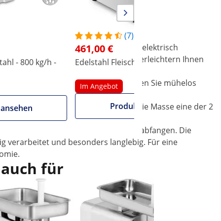
(7)
 Fleischprodukte her. Der Fleischwolf elektrisch
461,00 €
hscheiben und ein Kunststoffschieber erleichtern Ihnen
tahl - 800 kg/h -
Edelstahl Fleischwolf - 480 kg/h
E
über eine Rücklauffunktion. Mit ihr lösen Sie mühelos
Im Angebot
Produkt ansehen
e Kreuzklinge. Anschließend passiert die Masse eine der 2
 ansehen
e und Gummifüße, die die Vibrationen abfangen. Die
g verarbeitet und besonders langlebig. Für eine
nomie.
 auch für
Im Ang
Edelstahl
PRO