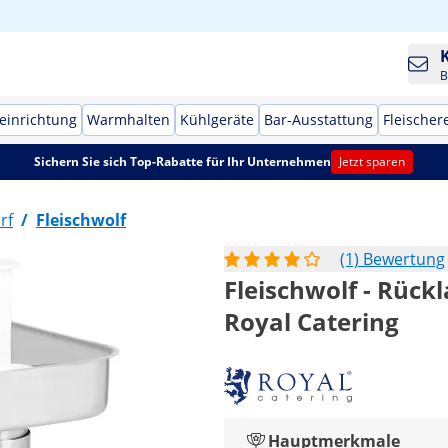
B
einrichtung
Warmhalten
Kühlgeräte
Bar-Ausstattung
Fleischer
Sichern Sie sich Top-Rabatte für Ihr Unternehmen
Jetzt sparen
rf
/
Fleischwolf
(1) Bewertung
Fleischwolf - Rückla
Royal Catering
Hauptmerkmale