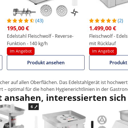
hnell und einfach Lebensmittel. Das Gerät zerkleinert satte
n Metzgereien oder Restaurants.
oder feines Wurstbrät
(43)
(2)
hörs stellen Sie Ihre eigenen Hamburger, Wurst und sonstige
195,00 €
1.499,00 €
Nudeln, Chilischoten oder getrockneten Früchte. Die 2 Loc
Edelstahl Fleischwolf - Reverse-
Fleischwolf - Edels
Funktion - 140 kg/h
mit Rücklauf
. Sie kann durchgehend laufen. Zusätzlich verfügt das Gerät 
Im Angebot
Im Angebot
rt.
 Fleisch kraftvoll über die Schneckenwelle gegen die scharf
Produkt ansehen
Produkt
asse, die sich optimal weiterverarbeiten lässt.
n nur 80 dB. Dafür sorgen das geschlossene Edelstahlgehäus
er auf allen Oberflächen. Das Edelstahlgerät ist hochwerti
rt – optimal für die hohen Hygienerichtlinien in der Gastro
 ansahen, interessierten sich