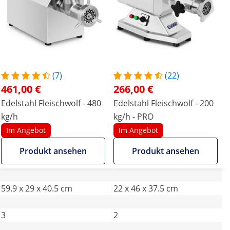
(7)
(22)
461,00 €
266,00 €
Edelstahl Fleischwolf - 480
Edelstahl Fleischwolf - 200
kg/h
kg/h - PRO
Im Angebot
Im Angebot
Produkt ansehen
Produkt ansehen
59.9 x 29 x 40.5 cm
22 x 46 x 37.5 cm
3
2