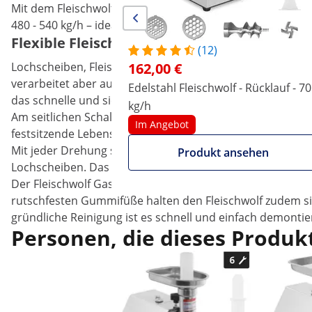
Mit dem Fleischwolf von Royal Catering verarbeiten Sie sc
480 - 540 kg/h – ideal für den kommerziellen Gebrauch i
Flexible Fleischmaschine für Veggiewürste 
(12)
Lochscheiben, Fleischstopfer: Dank des vielseitigen Zube
162,00 €
verarbeitet aber auch andere Lebensmittel wie Tomaten, 
Edelstahl Fleischwolf - Rücklauf - 70
das schnelle und sichere Arbeiten.
kg/h
Am seitlichen Schalter stellen Sie die Fleischmaschine an
Im Angebot
festsitzende Lebensmittel, wenn das Gerät einmal blockie
Mit jeder Drehung schiebt die 1100 W starke Maschine das
Produkt ansehen
Lochscheiben. Das Ergebnis: eine gleichmäßig zerhackte M
Der Fleischwolf Gastro arbeitet mit einer Lautstärke vo
rutschfesten Gummifüße halten den Fleischwolf zudem sich
gründliche Reinigung ist es schnell und einfach demontie
Personen, die dieses Produkt