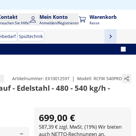
Kontakt
Mein Konto
Warenkorb
rauchen Sie Hilfe?
Anmelden/Registrieren
Kasse
eibedarf
Spültechnik
|
Artikelnummer:
EX10012597
Modell:
RCFW 540PRO
uf - Edelstahl - 480 - 540 kg/h -
699,00 €
587,39 € zzgl. MwSt. (19%)
Wir bieten
auch NETTO-Rechnungen an.