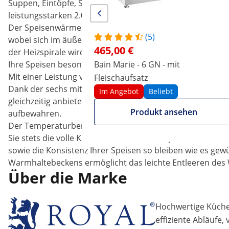
Suppen, Eintöpfe, Soßen, Fleisch oder Beilagen wie Kartof
leistungsstarken 2.000 W und ermöglicht eine schnelle u
Der Speisenwärmer besteht aus hochwertigem Edelstahl, 
(5)
wobei sich im äußeren Wasser befindet, das erwärmt wir
465,00 €
der Heizspirale wird also nicht direkt an die Speisen ab
Ihre Speisen besonders schonend, gleichmäßig und über
Bain Marie - 6 GN - mit
Mit einer Leistung von 2.000 W eignet sich der Speisen
Fleischaufsatz
Dank der sechs mitgelieferten GN-1/3-Behälter können Sie
Im Angebot
Beliebt
gleichzeitig anbieten. Ein einzelner GN-Behälter fasst 5,7 l
Produkt ansehen
aufbewahren.
Der Temperaturbereich lässt sich bis 85 °C einstellen u
Sie stets die volle Kontrolle über den Temperaturstand
sowie die Konsistenz Ihrer Speisen so bleiben wie es gew
Warmhaltebeckens ermöglicht das leichte Entleeren de
Über die Marke
Hochwertige Küchen
effiziente Abläufe,