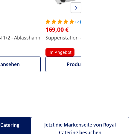
(2)
169,00 €
N 1/2 - Ablasshahn
Suppenstation - 3 x 2,75 L - 450 W
B
R
Im Angebot
 ansehen
Produkt ansehen
Jetzt die Markenseite von Royal
 Catering
Catering besuchen