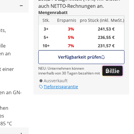
auch NETTO-Rechnungen an.
Mengenrabatt
Stk.
Ersparnis
pro Stück (inkl. MwSt.)
3+
3%
241,53 €
ts,
5+
5%
236,55 €
lle
10+
7%
231,57 €
en an
Verfügbarkeit prüfen
t einer
NEU: Unternehmen können
innerhalb von 30 Tagen bezahlen mit
Ausverkauft
Tiefpreisgarantie
en an GN-
chen
es
 85 °C