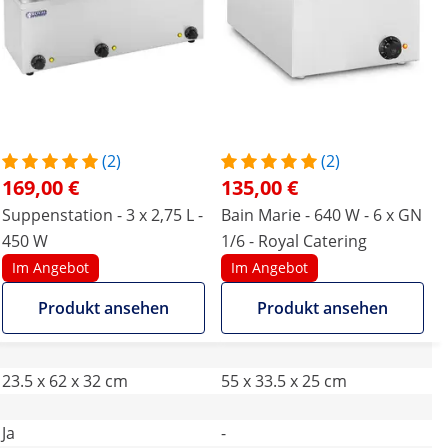
(2)
(2)
169,00 €
135,00 €
Suppenstation - 3 x 2,75 L -
Bain Marie - 640 W - 6 x GN
450 W
1/6 - Royal Catering
Im Angebot
Im Angebot
Produkt ansehen
Produkt ansehen
23.5 x 62 x 32 cm
55 x 33.5 x 25 cm
Ja
-