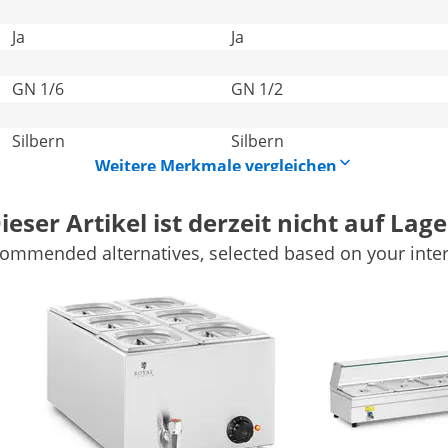
Ja
Ja
GN 1/6
GN 1/2
Silbern
Silbern
Weitere Merkmale vergleichen
ieser Artikel ist derzeit nicht auf Lage
ommended alternatives, selected based on your inter
 L
 mit Ablasshahn
ten Sie Speisen immer auf optimaler Temperatur. Ob