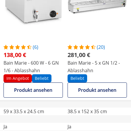
(6)
(20)
138,00 €
281,00 €
Bain Marie - 600 W - 6 GN
Bain Marie - 5 x GN 1/2 -
1/6 - Ablasshahn
Ablasshahn
Im Angebot
Beliebt
Beliebt
Produkt ansehen
Produkt ansehen
59 x 33.5 x 24.5 cm
38.5 x 152 x 35 cm
Ja
Ja