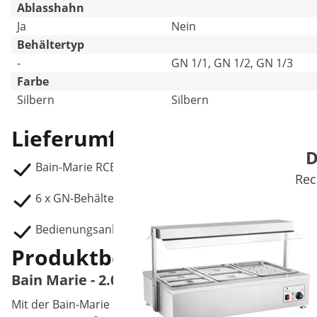
Ablasshahn
Ja
Nein
Behältertyp
-
GN 1/1, GN 1/2, GN 1/3
Farbe
Silbern
Silbern
Lieferumfang
D
Bain-Marie RCBM-6WS-2000
Rec
6 x GN-Behälter 1/3 mit Deckel, T: 150 mm, Inhalt: 5,7
Bedienungsanleitung
Produktbeschreibung
Bain Marie - 2.000 W - 6 x 1/3 GN-Behälter -
Mit der Bain-Marie RCBM-6W-2000 von Royal Catering hal