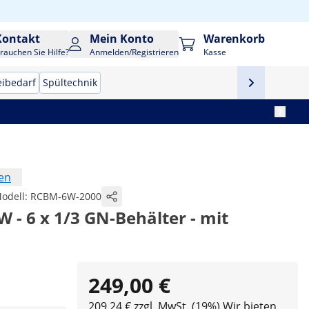
Kontakt
Mein Konto
Warenkorb
rauchen Sie Hilfe?
Anmelden/Registrieren
Kasse
eibedarf
Spültechnik
en
odell:
RCBM-6W-2000
W - 6 x 1/3 GN-Behälter - mit
249,00 €
209,24 € zzgl. MwSt. (19%)
Wir bieten