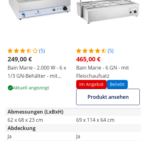
(5)
(5)
249,00 €
465,00 €
Bain Marie - 2.000 W - 6 x
Bain Marie - 6 GN - mit
1/3 GN-Behälter - mit
Fleischaufsatz
Ablasshahn
Im Angebot
Beliebt
Aktuell angezeigt
Produkt ansehen
Abmessungen (LxBxH)
62 x 68 x 23 cm
69 x 114 x 64 cm
Abdeckung
Ja
Ja