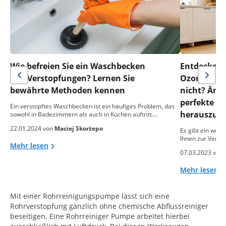
Wie befreien Sie ein Waschbecken
Entdecken S
von Verstopfungen? Lernen Sie
Ozonreinig
bewährte Methoden kennen
nicht? Änder
perfekte Ze
Ein verstopftes Waschbecken ist ein häufiges Problem, das
herauszufi
sowohl in Badezimmern als auch in Küchen auftritt.…
22.01.2024 von
Maciej Skorżepo
Es gibt ein wei
Ihnen zur Verfü
Mehr lesen
07.03.2023 von
Mehr lesen
Mit einer Rohrreinigungspumpe lässt sich eine
Rohrverstopfung gänzlich ohne chemische Abflussreiniger
beseitigen. Eine Rohrreiniger Pumpe arbeitet hierbei