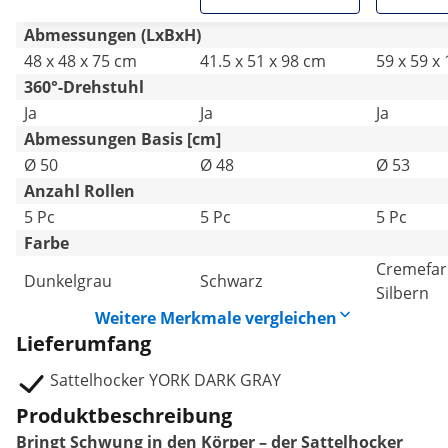
Abmessungen (LxBxH)
48 x 48 x 75 cm
41.5 x 51 x 98 cm
59 x 59 x
360°-Drehstuhl
Ja
Ja
Ja
Abmessungen Basis [cm]
Ø 50
Ø 48
Ø 53
Anzahl Rollen
5 Pc
5 Pc
5 Pc
Farbe
Creme­far
Dunkelgrau
Schwarz
Silbern
Weitere Merkmale vergleichen
Lieferumfang
Sattelhocker YORK DARK GRAY
Produktbeschreibung
Bringt Schwung in den Körper – der Sattelhocker