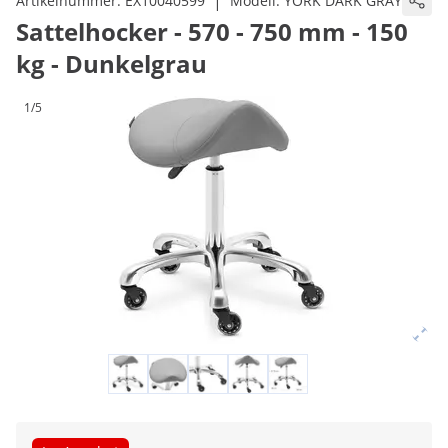
|
Artikelnummer:
EX10040599
Modell:
YORK DARK GRAY
Sattelhocker - 570 - 750 mm - 150
kg - Dunkelgrau
1/5