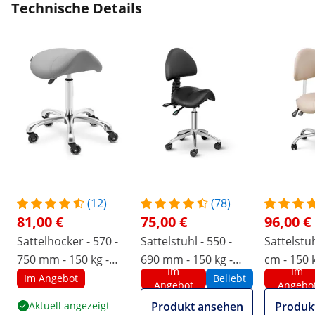
Technische Details
(12)
(78)
81,00 €
75,00 €
96,00 €
Sattelhocker - 570 -
Sattelstuhl - 550 -
Sattelstuh
750 mm - 150 kg -
690 mm - 150 kg -
cm - 150 
Im
Im
Dunkelgrau
Schwarz
far­ben, S
Im Angebot
Beliebt
Angebot
Angebo
Aktuell angezeigt
Produkt ansehen
Produk