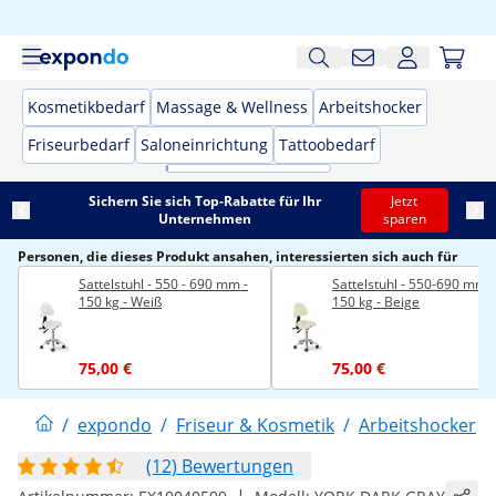
Kosmetikbedarf
Massage & Wellness
Arbeitshocker
Friseurbedarf
Saloneinrichtung
Tattoobedarf
Sichern Sie sich Top-Rabatte für Ihr
Jetzt
Unternehmen
sparen
Personen, die dieses Produkt ansahen, interessierten sich auch für
Sattelstuhl - 550 - 690 mm -
Sattelstuhl - 550-690 mm -
150 kg - Weiß
150 kg - Beige
75,00 €
75,00 €
/
expondo
/
Friseur & Kosmetik
/
Arbeitshocker
/
(12) Bewertungen