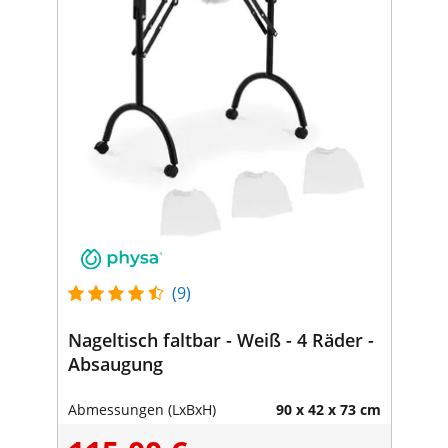
(9)
Nageltisch faltbar - Weiß - 4 Räder -
Absaugung
Abmessungen (LxBxH)
90 x 42 x 73 cm