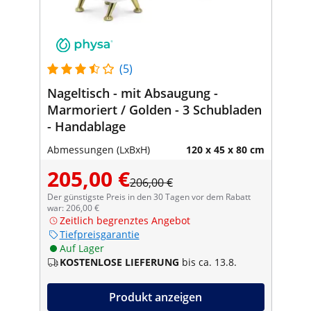
(5)
Nageltisch - mit Absaugung -
Marmoriert / Golden - 3 Schubladen
- Handablage
Abmessungen (LxBxH)
120 x 45 x 80 cm
205,00 €
206,00 €
Der günstigste Preis in den 30 Tagen vor dem Rabatt
war: 206,00 €
Zeitlich begrenztes Angebot
Tiefpreisgarantie
Auf Lager
KOSTENLOSE LIEFERUNG
bis ca. 13.8.
Produkt anzeigen