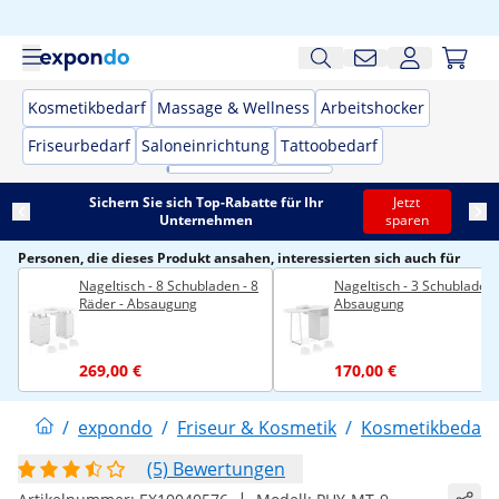
Kosmetikbedarf
Massage & Wellness
Arbeitshocker
Friseurbedarf
Saloneinrichtung
Tattoobedarf
Sichern Sie sich Top-Rabatte für Ihr
Jetzt
Unternehmen
sparen
Personen, die dieses Produkt ansahen, interessierten sich auch für
Nageltisch - 8 Schubladen - 8
Nageltisch - 3 Schubladen 
Räder - Absaugung
Absaugung
269,00 €
170,00 €
/
expondo
/
Friseur & Kosmetik
/
Kosmetikbedarf
(5) Bewertungen