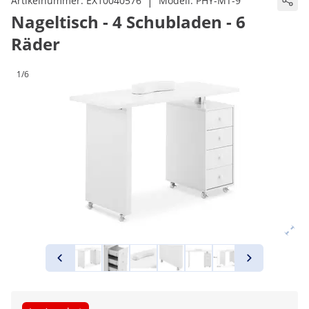
|
Artikelnummer:
EX10040576
Modell:
PHY-MT-9
Nageltisch - 4 Schubladen - 6
Räder
1/6