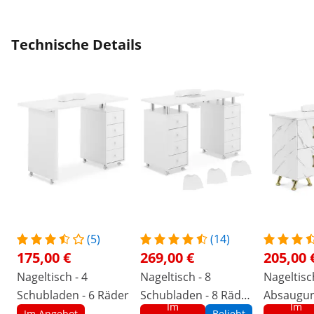
Technische Details
(5)
(14)
175,00 €
269,00 €
205,00 
Nageltisch - 4
Nageltisch - 8
Nageltisc
Schubladen - 6 Räder
Schubladen - 8 Räder
Absaugun
Im
Im
- Absaugung
Marmorie
Im Angebot
Beliebt