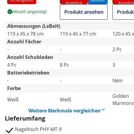
Angebot
Angebo
- 3 Schub
Aktuell angezeigt
Produkt ansehen
Produk
Handabl
Abmessungen (LxBxH)
119 x 45 x 78 cm
119 x 45 x 77 cm
120 x 45 
Anzahl Fächer
-
-
2 Pc
Anzahl Schubladen
4 Pc
8 Pc
3
Batteriebetrieben
-
-
Nein
Farbe
Golden
Weiß
Weiß
Marmorst
Weitere Merkmale vergleichen
Lieferumfang
Nageltisch PHY-MT-9