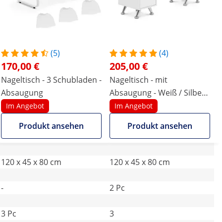
(5)
(4)
170,00 €
205,00 €
Nageltisch - 3 Schubladen -
Nageltisch - mit
Absaugung
Absaugung - Weiß / Silbern
- 3 Schubladen -
Im Angebot
Im Angebot
Handablage
Produkt ansehen
Produkt ansehen
120 x 45 x 80 cm
120 x 45 x 80 cm
-
2 Pc
3 Pc
3