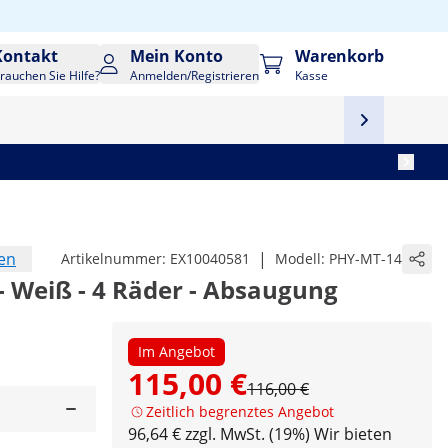
Kontakt
Mein Konto
Warenkorb
rauchen Sie Hilfe?
Anmelden/Registrieren
Kasse
en
|
Artikelnummer:
EX10040581
Modell:
PHY-MT-14
 - Weiß - 4 Räder - Absaugung
Im Angebot
115,00 €
116,00 €
Zeitlich begrenztes Angebot
96,64 € zzgl. MwSt. (19%)
Wir bieten