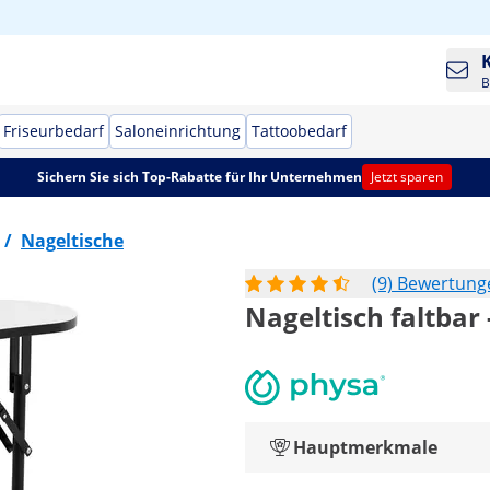
B
Friseurbedarf
Saloneinrichtung
Tattoobedarf
Sichern Sie sich Top-Rabatte für Ihr Unternehmen
Jetzt sparen
/
Nageltische
(9) Bewertung
Nageltisch faltbar
Hauptmerkmale