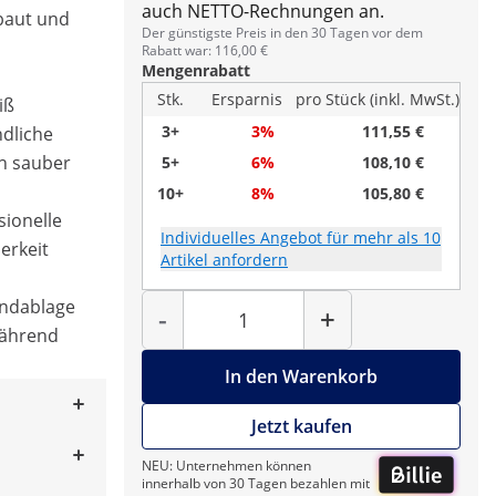
auch NETTO-Rechnungen an.
ebaut und
Der günstigste Preis in den 30 Tagen vor dem
Rabatt war: 116,00 €
Mengenrabatt
Stk.
Ersparnis
pro Stück (inkl. MwSt.)
iß
3+
3%
111,55 €
ndliche
ch sauber
5+
6%
108,10 €
10+
8%
105,80 €
sionelle
Individuelles Angebot für mehr als 10
erkeit
Artikel anfordern
Menge
andablage
-
+
während
In den Warenkorb
Jetzt kaufen
NEU: Unternehmen können
innerhalb von 30 Tagen bezahlen mit