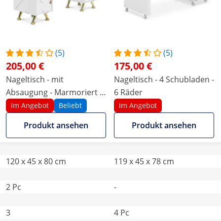
(5)
(5)
205,00 €
175,00 €
Nageltisch - mit
Nageltisch - 4 Schubladen -
Absaugung - Marmoriert /
6 Räder
Golden - 3 Schubladen -
Im Angebot
Beliebt
Im Angebot
Handablage
Produkt ansehen
Produkt ansehen
120 x 45 x 80 cm
119 x 45 x 78 cm
2 Pc
-
3
4 Pc