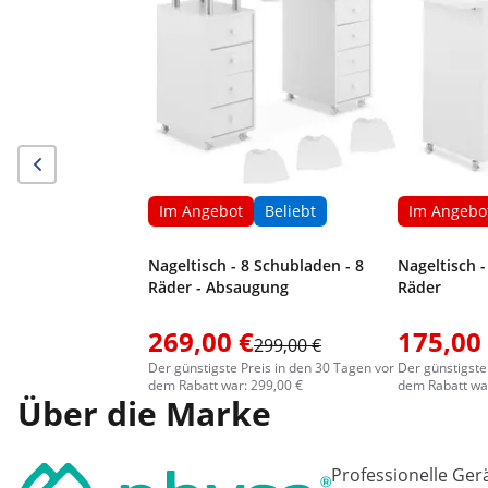
Im Angebot
Beliebt
Im Angebo
Nageltisch - 8 Schubladen - 8
Nageltisch -
Räder - Absaugung
Räder
269,00 €
175,00
299,00 €
Der günstigste Preis in den 30 Tagen vor
Der günstigste
dem Rabatt war: 299,00 €
dem Rabatt war
Über die Marke
Professionelle Ger