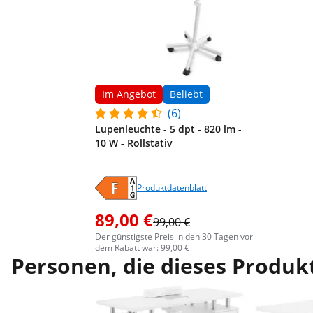
Im Angebot
Beliebt
(6)
Lupenleuchte - 5 dpt - 820 lm -
10 W - Rollstativ
Produktdatenblatt
89,00 €
99,00 €
Der günstigste Preis in den 30 Tagen vor
dem Rabatt war: 99,00 €
Personen, die dieses Produkt