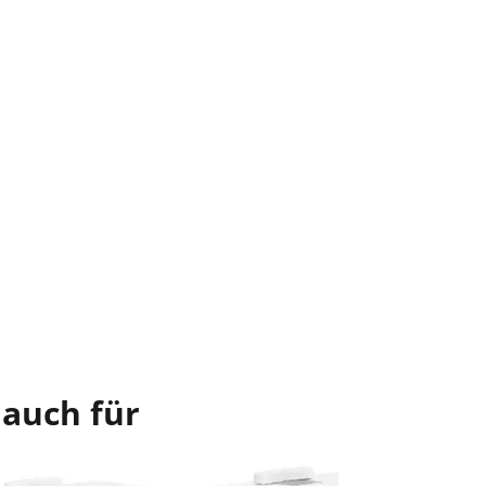
 auch für
Im Ang