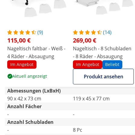
(9)
(14)
115,00 €
269,00 €
Nageltisch faltbar - Weiß -
Nageltisch - 8 Schubladen
4 Räder - Absaugung
- 8 Räder - Absaugung
Im Angebot
Im Angebot
Beliebt
Aktuell angezeigt
Produkt ansehen
Abmessungen (LxBxH)
90 x 42 x 73 cm
119 x 45 x 77 cm
Anzahl Fächer
-
-
Anzahl Schubladen
-
8 Pc