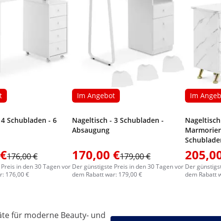
t
Im Angebot
Im Angeb
 4 Schubladen - 6
Nageltisch - 3 Schubladen -
Nageltisch
Absaugung
Marmoriert
Schublade
 €
170,00 €
205,00
176,00 €
179,00 €
 Preis in den 30 Tagen vor
Der günstigste Preis in den 30 Tagen vor
Der günstigs
: 176,00 €
dem Rabatt war: 179,00 €
dem Rabatt w
äte für moderne Beauty- und