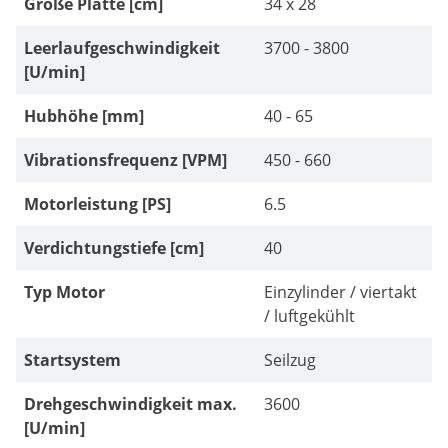
Größe Platte [cm]
34 x 28
Leerlaufgeschwindigkeit
3700 - 3800
[U/min]
Hubhöhe [mm]
40 - 65
Vibrationsfrequenz [VPM]
450 - 660
Motorleistung [PS]
6.5
Verdichtungstiefe [cm]
40
Typ Motor
Einzylinder / viertakt
/ luftgekühlt
Startsystem
Seilzug
Drehgeschwindigkeit max.
3600
[U/min]