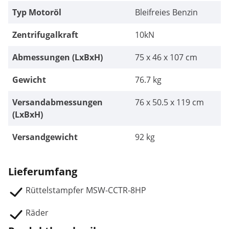
Typ Motoröl
Bleifreies Benzin
Zentrifugalkraft
10kN
Abmessungen (LxBxH)
75 x 46 x 107 cm
Gewicht
76.7 kg
Versandabmessungen
76 x 50.5 x 119 cm
(LxBxH)
Versandgewicht
92 kg
Lieferumfang
Rüttelstampfer MSW-CCTR-8HP
Räder