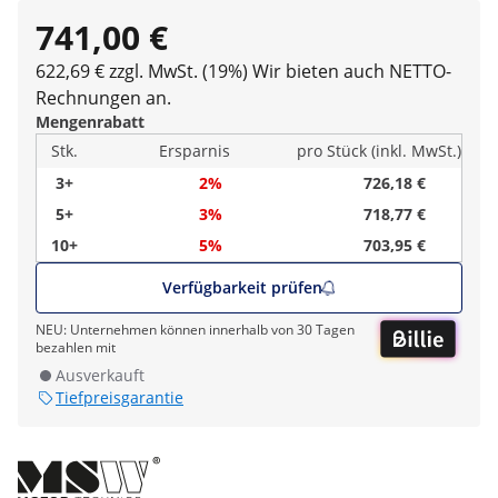
741,00 €
622,69 € zzgl. MwSt. (19%)
Wir bieten auch NETTO-
Rechnungen an.
Mengenrabatt
Stk.
Ersparnis
pro Stück (inkl. MwSt.)
3+
2%
726,18 €
5+
3%
718,77 €
10+
5%
703,95 €
Verfügbarkeit prüfen
NEU: Unternehmen können innerhalb von 30 Tagen
bezahlen mit
Ausverkauft
Tiefpreisgarantie