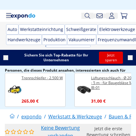
Auto
Werkstatteinrichtung
Schweißgeräte
Elektrowerkzeuge
Handwerkzeuge
Produktion
Vakuumierer
Frequenzumwandl
Sichern Sie sich Top-Rabatte für Ihr
Jetzt
Unternehmen
sparen
Personen, die dieses Produkt ansahen, interessierten sich auch für
Trennschleifer - 2.500 W
Lüftungsschlauch - Ø 200
- 5 m - für Baugebläse MS
IB-01
265,00 €
31,00 €
/
expondo
/
Werkstatt & Werkzeuge
/
Bauen & Re
Keine Bewertung
Jetzt die erste
Bewertung schreiben
vorhanden