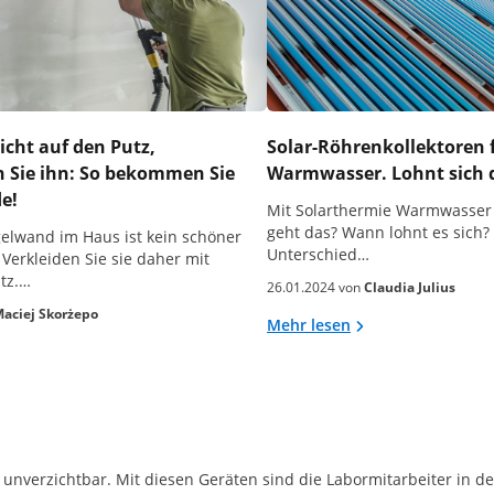
icht auf den Putz,
Solar-Röhrenkollektoren 
n Sie ihn: So bekommen Sie
Warmwasser. Lohnt sich
de!
Mit Solarthermie Warmwasser
geht das? Wann lohnt es sich?
gelwand im Haus ist kein schöner
Unterschied…
 Verkleiden Sie sie daher mit
tz.…
26.01.2024 von
Claudia Julius
aciej Skorżepo
Mehr lesen
r unverzichtbar. Mit diesen Geräten sind die Labormitarbeiter in de