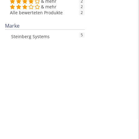
& mehr
2
& mehr
2
Alle bewerteten Produkte
2
Marke
5
Steinberg Systems