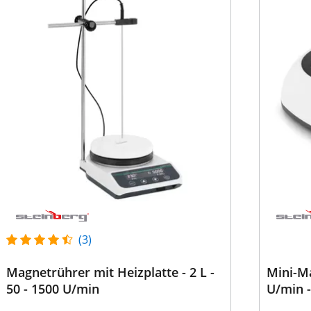
(3)
Magnetrührer mit Heizplatte - 2 L -
Mini-Ma
50 - 1500 U/min
U/min -