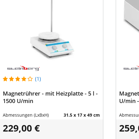
(1)
Magnetrührer - mit Heizplatte - 5 l -
Magnetr
1500 U/min
U/min -
Abmessungen (LxBxH)
31.5 x 17 x 49 cm
Abmessun
229,00 €
259,