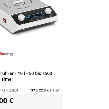
ührer - 10 l - 50 bis 1500
 Timer
gen (LxBxH)
37 x 22.3 x 9.5 cm
00 €