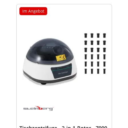
Im Angebot
Tischzentrifuge - 2-in-1-Rotor - 7000