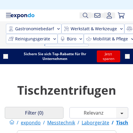
Gastronomiebedarf
Werkstatt & Werkzeuge
Reinigungsgeräte
Büro
Mobilität & Pflege
Sichern Sie sich Top-Rabatte für Ihr
Jetzt
Unternehmen
sparen
Tischzentrifugen
Filter (0)
/
expondo
/
Messtechnik
/
Laborgeräte
/
Tischz