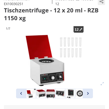
|
EX10030251
12
Tischzentrifuge - 12 x 20 ml - RZB
1150 xg
1/7