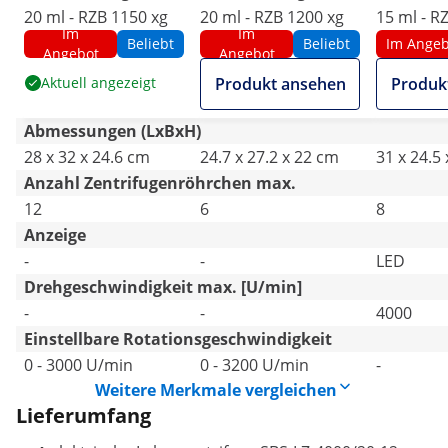
20 ml - RZB 1150 xg
20 ml - RZB 1200 xg
15 ml - R
Im
Im
Beliebt
Beliebt
Im Angeb
Angebot
Angebot
Aktuell angezeigt
Produkt ansehen
Produk
Abmessungen (LxBxH)
28 x 32 x 24.6 cm
24.7 x 27.2 x 22 cm
31 x 24.5
Anzahl Zentrifugenröhrchen max.
12
6
8
Anzeige
-
-
LED
Drehgeschwindigkeit max. [U/min]
-
-
4000
Einstellbare Rotationsgeschwindigkeit
0 - 3000 U/min
0 - 3200 U/min
-
Weitere Merkmale vergleichen
Lieferumfang