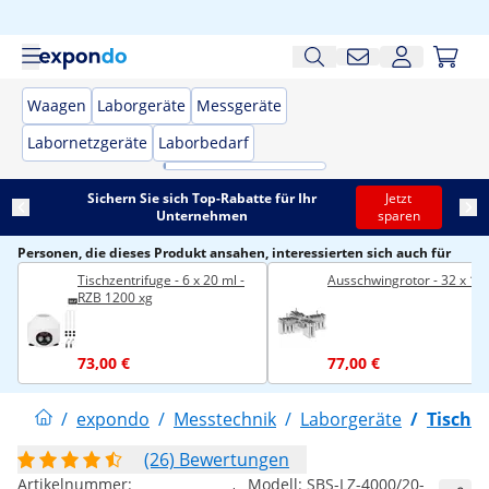
Waagen
Laborgeräte
Messgeräte
Labornetzgeräte
Laborbedarf
Sichern Sie sich Top-Rabatte für Ihr
Jetzt
Unternehmen
sparen
Personen, die dieses Produkt ansahen, interessierten sich auch für
Tischzentrifuge - 6 x 20 ml -
Ausschwingrotor - 32 x 10
RZB 1200 xg
73,00 €
77,00 €
/
expondo
/
Messtechnik
/
Laborgeräte
/
Tischz
(26) Bewertungen
Artikelnummer:
Modell:
SBS-LZ-4000/20-