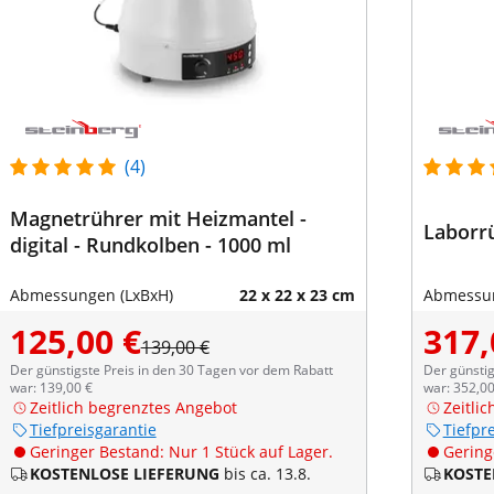
(4)
Magnetrührer mit Heizmantel -
Laborrü
digital - Rundkolben - 1000 ml
Abmessungen (LxBxH)
22 x 22 x 23 cm
Abmessun
125,00 €
317,
139,00 €
Der günstigste Preis in den 30 Tagen vor dem Rabatt
Der günstig
war: 139,00 €
war: 352,00
Zeitlich begrenztes Angebot
Zeitli
Tiefpreisgarantie
Tiefpr
Geringer Bestand: Nur 1 Stück auf Lager.
Gering
KOSTENLOSE LIEFERUNG
bis ca. 13.8.
KOSTE