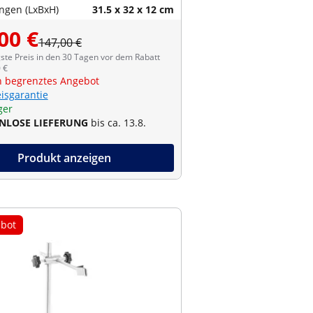
gen (LxBxH)
31.5 x 32 x 12 cm
00 €
147,00 €
ste Preis in den 30 Tagen vor dem Rabatt
 €
ch begrenztes Angebot
eisgarantie
ger
NLOSE LIEFERUNG
bis ca. 13.8.
Produkt anzeigen
bot