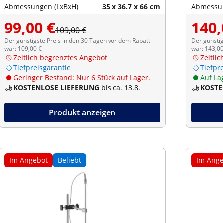
Abmessungen (LxBxH)
35 x 36.7 x 66 cm
Abmessun
99,00 €
140,
109,00 €
Der günstigste Preis in den 30 Tagen vor dem Rabatt
Der günstig
war: 109,00 €
war: 143,00
Zeitlich begrenztes Angebot
Zeitli
Tiefpreisgarantie
Tiefpr
Geringer Bestand: Nur 6 Stück auf Lager.
Auf La
KOSTENLOSE LIEFERUNG
bis ca. 13.8.
KOSTE
Produkt anzeigen
Im Angebot
Beliebt
Im Ange