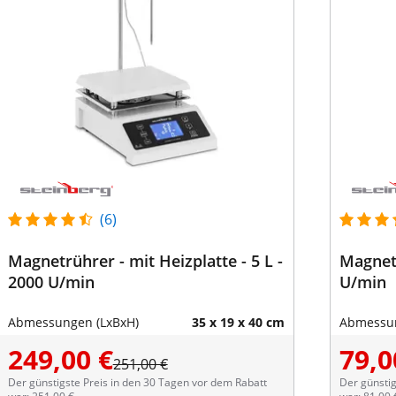
(6)
Magnetrührer - mit Heizplatte - 5 L -
Magnetr
2000 U/min
U/min
Abmessungen (LxBxH)
35 x 19 x 40 cm
Abmessun
249,00 €
79,0
251,00 €
Der günstigste Preis in den 30 Tagen vor dem Rabatt
Der günstig