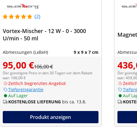
(2)
Vortex-Mischer - 12 W - 0 - 3000
Magnetr
U/min - 50 ml
Abmessungen (LxBxH)
9 x 9 x 7 cm
Abmessun
95,00 €
436,
106,00 €
Der günstigste Preis in den 30 Tagen vor dem Rabatt
Der günstig
war: 106,00 €
war: 459,00
Zeitlich begrenztes Angebot
Zeitli
Tiefpreisgarantie
Tiefpr
Auf Lager
Auf La
KOSTENLOSE LIEFERUNG
bis ca. 13.8.
KOSTE
Produkt anzeigen