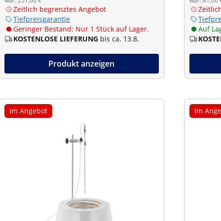
war: 251,00 €
war: 81,00 
Zeitlich begrenztes Angebot
Zeitli
Tiefpreisgarantie
Tiefpr
Geringer Bestand: Nur 1 Stück auf Lager.
Auf La
KOSTENLOSE LIEFERUNG
bis ca. 13.8.
KOSTE
Produkt anzeigen
Im Angebot
Im Ange