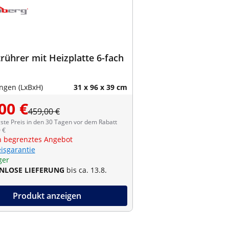
ührer mit Heizplatte 6-fach
gen (LxBxH)
31 x 96 x 39 cm
00 €
459,00 €
ste Preis in den 30 Tagen vor dem Rabatt
 €
ch begrenztes Angebot
eisgarantie
ger
NLOSE LIEFERUNG
bis ca. 13.8.
Produkt anzeigen