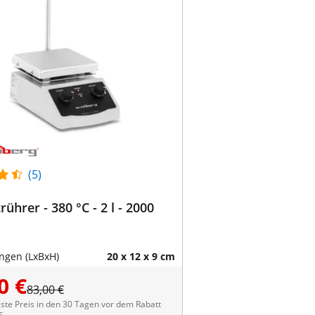
(5)
ührer - 380 °C - 2 l - 2000
gen (LxBxH)
20 x 12 x 9 cm
0 €
83,00 €
ste Preis in den 30 Tagen vor dem Rabatt