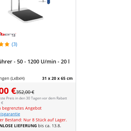
(3)
hrer - 50 - 1200 U/min - 20 l
gen (LxBxH)
31 x 20 x 65 cm
00 €
352,00 €
ste Preis in den 30 Tagen vor dem Rabatt
 €
ch begrenztes Angebot
eisgarantie
er Bestand: Nur 8 Stück auf Lager.
NLOSE LIEFERUNG
bis ca. 13.8.