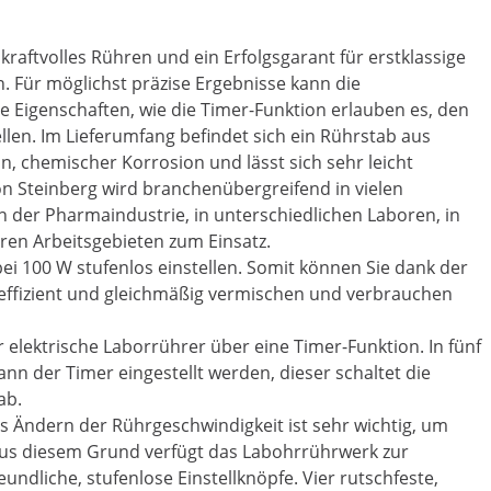
kraftvolles Rühren und ein Erfolgsgarant für erstklassige
n. Für möglichst präzise Ergebnisse kann die
e Eigenschaften, wie die Timer-Funktion erlauben es, den
llen. Im Lieferumfang befindet sich ein Rührstab aus
n, chemischer Korrosion und lässt sich sehr leicht
n Steinberg wird branchenübergreifend in vielen
der Pharmaindustrie, in unterschiedlichen Laboren, in
eren Arbeitsgebieten zum Einsatz.
ei 100 W stufenlos einstellen. Somit können Sie dank der
 effizient und gleichmäßig vermischen und verbrauchen
elektrische Laborrührer über eine Timer-Funktion. In fünf
nn der Timer eingestellt werden, dieser schaltet die
ab.
as Ändern der Rührgeschwindigkeit ist sehr wichtig, um
 Aus diesem Grund verfügt das Labohrrührwerk zur
ndliche, stufenlose Einstellknöpfe. Vier rutschfeste,