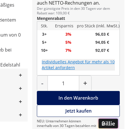
auch NETTO-Rechnungen an.
mäßiges
Der günstigste Preis in den 30 Tagen vor dem
Rabatt war: 109,00 €
Mengenrabatt
zientem
Stk.
Ersparnis
pro Stück (inkl. MwSt.)
3+
3%
96,03 €
raum von 0
5+
5%
94,05 €
eb bei
10+
7%
92,07 €
Individuelles Angebot für mehr als 10
 Edelstahl
Artikel anfordern
Menge
-
+
In den Warenkorb
Jetzt kaufen
NEU: Unternehmen können
innerhalb von 30 Tagen bezahlen mit