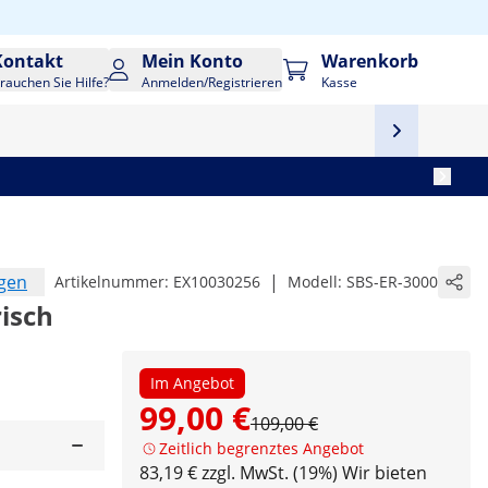
Kontakt
Mein Konto
Warenkorb
rauchen Sie Hilfe?
Anmelden/Registrieren
Kasse
ngen
|
Artikelnummer:
EX10030256
Modell:
SBS-ER-3000
isch
Im Angebot
99,00 €
109,00 €
Zeitlich begrenztes Angebot
83,19 € zzgl. MwSt. (19%)
Wir bieten