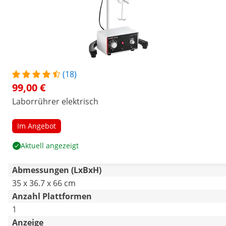
(18)
99,00 €
Laborrührer elektrisch
Im Angebot
Aktuell angezeigt
Abmessungen (LxBxH)
35 x 36.7 x 66 cm
Anzahl Plattformen
1
Anzeige