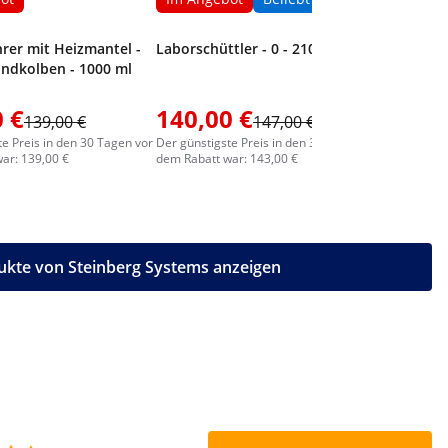
rer mit Heizmantel -
Laborschüttler - 0 - 210 U/min
Rundkolben - 1000 ml
 €
140,00 €
95,00
139,00 €
147,00 €
te Preis in den 30 Tagen vor
Der günstigste Preis in den 30 Tagen vor
Der günstig
ar: 139,00 €
dem Rabatt war: 143,00 €
dem Rabatt
ukte von Steinberg Systems anzeigen