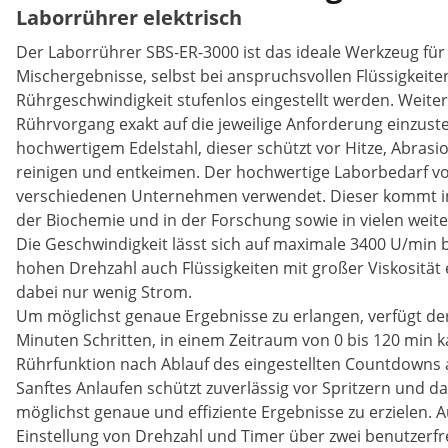
Laborrührer elektrisch
Der Laborrührer SBS-ER-3000 ist das ideale Werkzeug für 
Mischergebnisse, selbst bei anspruchsvollen Flüssigkeite
Rührgeschwindigkeit stufenlos eingestellt werden. Weiter
Rührvorgang exakt auf die jeweilige Anforderung einzuste
hochwertigem Edelstahl, dieser schützt vor Hitze, Abrasio
reinigen und entkeimen. Der hochwertige Laborbedarf vo
verschiedenen Unternehmen verwendet. Dieser kommt in 
der Biochemie und in der Forschung sowie in vielen weit
Die Geschwindigkeit lässt sich auf maximale 3400 U/min b
hohen Drehzahl auch Flüssigkeiten mit großer Viskosität
dabei nur wenig Strom.
Um möglichst genaue Ergebnisse zu erlangen, verfügt der 
Minuten Schritten, in einem Zeitraum von 0 bis 120 min ka
Rührfunktion nach Ablauf des eingestellten Countdowns 
Sanftes Anlaufen schützt zuverlässig vor Spritzern und d
möglichst genaue und effiziente Ergebnisse zu erzielen.
Einstellung von Drehzahl und Timer über zwei benutzerfreu