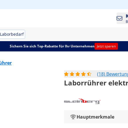
B
Laborbedarf
Sichern Sie sich Top-Rabatte für Ihr Unternehmen
Jetzt sparen
ührer
(18) Bewertu
Laborrührer elektr
Hauptmerkmale