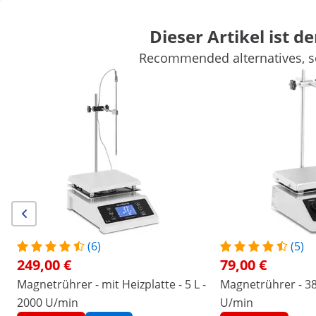
Dieser Artikel ist de
Recommended alternatives, se
Waagen
Laborgeräte
Messgeräte
Labornetzgeräte
Laborbedarf
Sichern Sie sich Top-Rabatte für Ihr
Jetzt
Unternehmen
sparen
Personen, die dieses Produkt ansahen, interessierten sich auch für
Magnetrührer mit Heizplatte
- 2 L - 50 - 1500 U/min
199,00 €
(6)
(5)
249,00 €
79,00 €
/
expondo
/
Messtechnik
/
Laborgeräte
/
Magnet
Magnetrührer - mit Heizplatte - 5 L -
Magnetrührer - 380
(1) Bewertung
2000 U/min
U/min