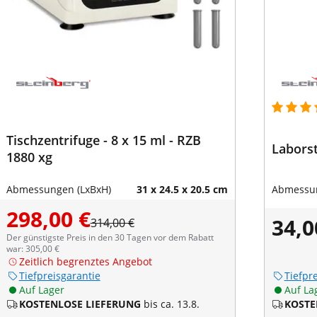
Tischzentrifuge - 8 x 15 ml - RZB
Labors
1880 xg
Abmessungen (LxBxH)
31 x 24.5 x 20.5 cm
Abmessun
298,00 €
34,0
314,00 €
Der günstigste Preis in den 30 Tagen vor dem Rabatt
war: 305,00 €
Zeitlich begrenztes Angebot
Tiefpreisgarantie
Tiefpr
Auf Lager
Auf La
KOSTENLOSE LIEFERUNG
bis ca. 13.8.
KOSTE