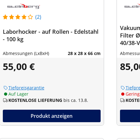
(2)
Vakuumf
Laborhocker - auf Rollen - Edelstahl
Filter 
- 100 kg
40/38-
Abmessungen (LxBxH)
28 x 28 x 66 cm
Abmessun
55,00 €
85,0
Tiefpreisgarantie
Tiefpr
Auf Lager
Gering
KOSTENLOSE LIEFERUNG
bis ca. 13.8.
KOSTE
Produkt anzeigen