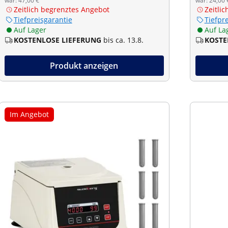
war: 47,00 €
war: 24,00 
Zeitlich begrenztes Angebot
Zeitli
Tiefpreisgarantie
Tiefpr
Auf Lager
Auf La
KOSTENLOSE LIEFERUNG
bis ca. 13.8.
KOSTE
Produkt anzeigen
Im Angebot