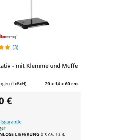
(3)
tativ - mit Klemme und Muffe
gen (LxBxH)
20 x 14 x 60 cm
0 €
eisgarantie
ger
NLOSE LIEFERUNG
bis ca. 13.8.