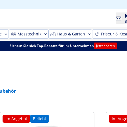
B
e
Messtechnik
Haus & Garten
Friseur & Kos
Sichern Sie sich Top-Rabatte für Ihr Unternehmen
Jetzt sparen
ubehör
Im Angebot
Beliebt
Im Ange