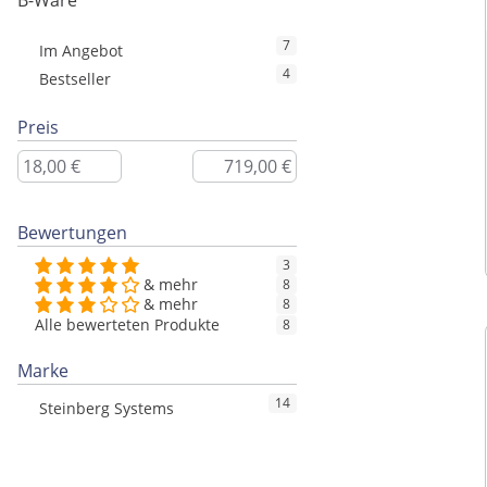
B-Ware
7
Im Angebot
4
Bestseller
Preis
Bewertungen
3
& mehr
8
& mehr
8
Alle bewerteten Produkte
8
Marke
14
Steinberg Systems