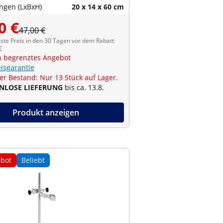
gen (LxBxH)
20 x 14 x 60 cm
0 €
47,00 €
ste Preis in den 30 Tagen vor dem Rabatt
€
ch begrenztes Angebot
eisgarantie
er Bestand: Nur 13 Stück auf Lager.
NLOSE LIEFERUNG
bis ca. 13.8.
Produkt anzeigen
bot
Beliebt