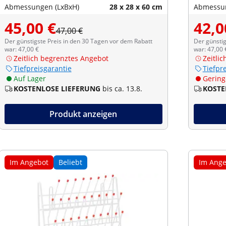
Abmessungen (LxBxH)
28 x 28 x 60 cm
Abmessun
45,00 €
42,0
47,00 €
Der günstigste Preis in den 30 Tagen vor dem Rabatt
Der günstig
war: 47,00 €
war: 47,00 
Zeitlich begrenztes Angebot
Zeitli
Tiefpreisgarantie
Tiefpr
Auf Lager
Gering
KOSTENLOSE LIEFERUNG
bis ca. 13.8.
KOSTE
Produkt anzeigen
Im Angebot
Beliebt
Im Ange