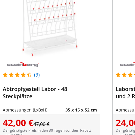
(9)
Abtropfgestell Labor - 48
Laborst
Steckplätze
und 2 
Abmessungen (LxBxH)
35 x 15 x 52 cm
Abmessun
42,00 €
24,0
47,00 €
Der günstigste Preis in den 30 Tagen vor dem Rabatt
Der günstig