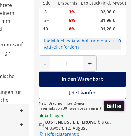
Stk.
Ersparnis
pro Stück (inkl. MwSt.)
htete
3+
3%
32,98 €
 einem
5+
6%
31,96 €
5 mm
d
10+
8%
31,28 €
Individuelles Angebot für mehr als 10
Klemme auf
Artikel anfordern
ange
Menge
-
+
mische
In den Warenkorb
sungen für
Jetzt kaufen
iche
NEU: Unternehmen können
innerhalb von 30 Tagen bezahlen mit
Auf Lager
KOSTENLOSE LIEFERUNG
bis ca.
Mittwoch, 12. August
Tiefpreisgarantie