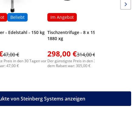
ot
Beliebt
Im Angebot
r - Edelstahl - 150 kg
Tischzentrifuge - 8 x 15 ml - RZB
1880 xg
€
298,00 €
47,00 €
314,00 €
55,00
te Preis in den 30 Tagen vor
Der günstigste Preis in den 30 Tagen vor
ar: 47,00 €
dem Rabatt war: 305,00 €
ukte von Steinberg Systems anzeigen