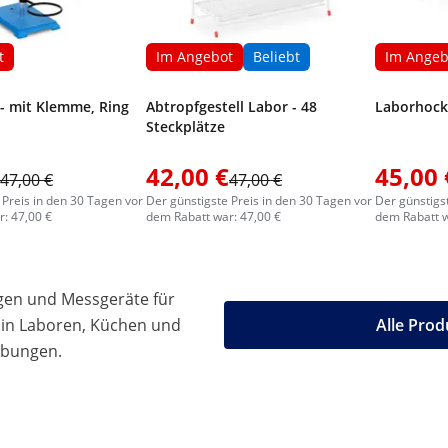
t
Im Angebot
Beliebt
Im Angeb
 - mit Klemme, Ring
Abtropfgestell Labor - 48
Laborhocke
Steckplätze
42,00 €
45,00 
47,00 €
47,00 €
 Preis in den 30 Tagen vor
Der günstigste Preis in den 30 Tagen vor
Der günstigs
: 47,00 €
dem Rabatt war: 47,00 €
dem Rabatt w
gen und Messgeräte für
 in Laboren, Küchen und
Alle Prod
ebungen.