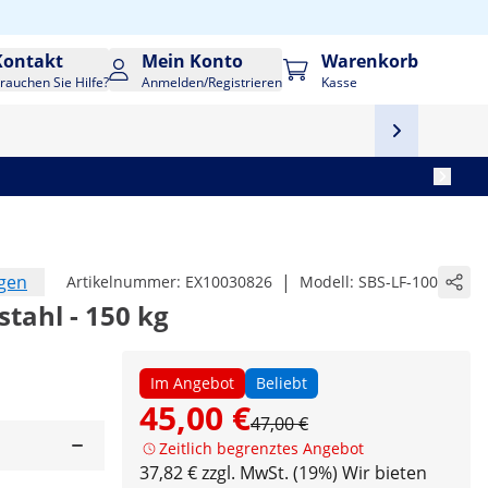
Kontakt
Mein Konto
Warenkorb
rauchen Sie Hilfe?
Anmelden/Registrieren
Kasse
ngen
|
Artikelnummer:
EX10030826
Modell:
SBS-LF-100
stahl - 150 kg
Im Angebot
Beliebt
45,00 €
47,00 €
Zeitlich begrenztes Angebot
37,82 € zzgl. MwSt. (19%)
Wir bieten