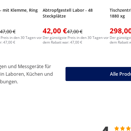
 - mit Klemme, Ring
Abtropfgestell Labor - 48
Tischzentri
Steckplätze
1880 xg
42,00 €
298,00
47,00 €
47,00 €
 Preis in den 30 Tagen vor
Der günstigste Preis in den 30 Tagen vor
Der günstigs
: 47,00 €
dem Rabatt war: 47,00 €
dem Rabatt w
gen und Messgeräte für
 in Laboren, Küchen und
Alle Prod
ebungen.