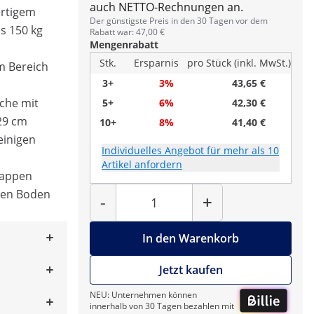
auch NETTO-Rechnungen an.
ertigem
Der günstigste Preis in den 30 Tagen vor dem
is 150 kg
Rabatt war: 47,00 €
Mengenrabatt
Stk.
Ersparnis
pro Stück (inkl. MwSt.)
m Bereich
3+
3%
43,65 €
che mit
5+
6%
42,30 €
29 cm
10+
8%
41,40 €
reinigen
Individuelles Angebot für mehr als 10
Artikel anfordern
kappen
Menge
den Boden
-
+
In den Warenkorb
Jetzt kaufen
NEU: Unternehmen können
innerhalb von 30 Tagen bezahlen mit