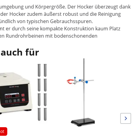
eitsumgebung und Körpergröße. Der Hocker überzeugt dank
st der Hocker zudem äußerst robust und die Reinigung
gründlich von typischen Gebrauchsspuren.
mt er durch seine kompakte Konstruktion kaum Platz
tarken Rundrohrbeinen mit bodenschonenden
 auch für
Laborhock
Edelstahl
ot