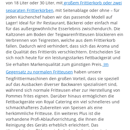
von 18 Liter oder 30 Liter, mit
großem Frittierkorb oder zwei
separaten Frittierkörben
, mit Seitenablage oder ohne – für
jeden Küchenchef haben wir das passende Modell auf
Lager! Ideal für Ihr Restaurant, Bäckerei oder einfach mal
für das außergewöhnliche Esserlebnis zwischendurch. Die
Kaltzonen am Boden der Teigwarenfritteusen blockieren ein
Verbrennen von Teigresten, welche aus dem Frittierkorb
fallen. Dadurch wird verhindert, dass sich das Aroma und
die Qualität des Frittieröls verschlechtern. Entscheiden Sie
sich noch heute für ein leistungsstarkes Fettbackgerät und
Sie erhalten Markenqualität zum günstigen Preis.
Im
Gegensatz zu normalen Fritteusen
haben unsere
Teigfrittiermaschinen den großen Vorteil, dass sie speziell
auf das Ausbacken diverser Backwaren spezialisiert sind,
während sich normale Fritteusen eher zur Herstellung von
Pommes frites eignen. Darüber hinaus ermöglichen die
Fettbackgeräte von Royal Catering ein viel schnelleres und
schmackhafteres Zubereiten von Speisen als eine
herkömmliche Fritteuse. Ein weiteres Plus ist die
vorhandene Profi-Ablaufvorrichtung, die Ihnen die
Reinigung des Geräts erheblich erleichtert. Das