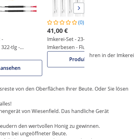
(0)
41,00 €
 -
Imkerei-Set - 23-tlg - Stockmeißel -
I
322-tlg -
Imkerbesen - Fluglochschieber -
S
im Lieferumfang enthalten. Ob Sie erfahren in der Imkerei
iselnäpfchen -
Bienenfütterer - Insektenfalle
H
Produkt ansehen
n.
 ansehen
sreste von den Oberflächen Ihrer Beute. Oder Sie lösen
lles!
hengerät von Wiesenfield. Das handliche Gerät
leudern den wertvollen Honig zu gewinnen.
ttern bei ungeöffneter Beute.