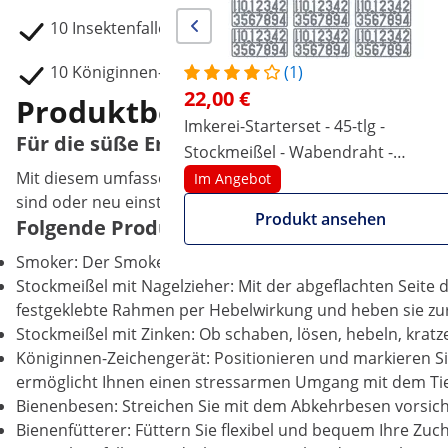
10 Insektenfallen
10 Königinnen-Käfige
(1)
22,00 €
Produktbeschreibung
Imkerei-Starterset - 45-tlg -
Für die süße Ernte: Ihr Imkerei-Starterset 
Stockmeißel - Wabendraht -
Mit diesem umfassenden Imkerei-Starterset von Wiesenfiel
Spanner - Wandergurt - Ziffern -
Im Angebot
sind oder neu einsteigen – das Set bietet Ihnen das wi
Eimerhalterung -
Produkt ansehen
Folgende Produkte sind im Imker-Set entha
Entdeckelungshilfe
Smoker: Der Smoker ist ein unverzichtbares Hilfsmittel, 
Stockmeißel mit Nagelzieher: Mit der abgeflachten Seite
festgeklebte Rahmen per Hebelwirkung und heben sie zur 
Stockmeißel mit Zinken: Ob schaben, lösen, hebeln, kratze
Königinnen-Zeichengerät: Positionieren und markieren S
ermöglicht Ihnen einen stressarmen Umgang mit dem Tie
Bienenbesen: Streichen Sie mit dem Abkehrbesen vorsic
Bienenfütterer: Füttern Sie flexibel und bequem Ihre Zuc