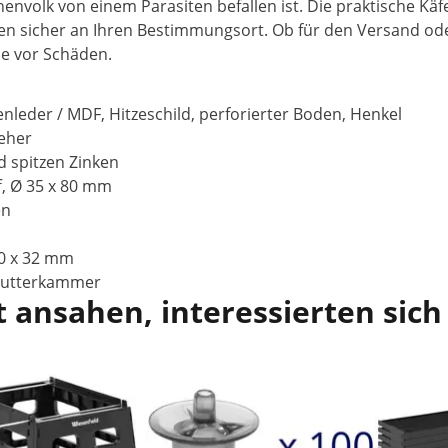
envolk von einem Parasiten befallen ist. Die praktische Kä
nen sicher an Ihren Bestimmungsort. Ob für den Versand od
ie vor Schäden.
nleder / MDF, Hitzeschild, perforierter Boden, Henkel
ieher
d spitzen Zinken
f, Ø 35 x 80 mm
en
40 x 32 mm
 Futterkammer
 ansahen, interessierten sich