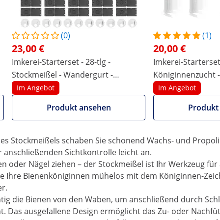
(0)
(1)
23,00 €
20,00 €
Imkerei-Starterset - 28-tlg -
Imkerei-Starterset
für die Bienenhaltung
Stockmeißel - Wandergurt -
Königinnenzucht - 
d komplettieren Sie Ihre Bienenzucht! Ganze 26 Teile sind 
Pollenfalle - Absperrgitter -
Umlarvlöffel - We
Im Angebot
Im Angebot
chtigste Werkzeug für den schonenden Umgang mit den Biene
Insektenfalle
Schlupfkäfige
Produkt ansehen
Produkt
lten:
das Ihnen die Durchsicht am Bienenstock erleichtert.
 des Stockmeißels schaben Sie schonend Wachs- und Propoli
anschließenden Sichtkontrolle leicht an.
n oder Nägel ziehen – der Stockmeißel ist Ihr Werkzeug für a
ie Ihre Bienenköniginnen mühelos mit dem Königinnen-Zeic
r.
htig die Bienen von den Waben, um anschließend durch Sch
ht. Das ausgefallene Design ermöglicht das Zu- oder Nachfü