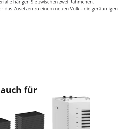
ferfalle hängen Sie zwischen zwei Rähmchen.
er das Zusetzen zu einem neuen Volk – die geräumigen
 auch für
Dadant A
Kunststof
Rähmche