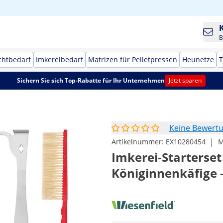
B
chtbedarf
Imkereibedarf
Matrizen für Pelletpressen
Heunetze
T
Sichern Sie sich Top-Rabatte für Ihr Unternehmen
Jetzt sparen
Keine Bewert
|
Artikelnummer:
EX10280454
M
Imkerei-Starterset 
Königinnenkäfige -