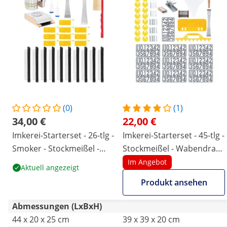
(0)
(1)
34,00 €
22,00 €
Imkerei-Starterset - 26-tlg -
Imkerei-Starterset - 45-tlg -
Smoker - Stockmeißel -
Stockmeißel - Wabendraht
Königinnenkäfige -
- Spanner - Wandergurt -
Im Angebot
Aktuell angezeigt
Insektenfallen - Besen
Ziffern - Eimerhalterung -
Produkt ansehen
Entdeckelungshilfe
Abmessungen (LxBxH)
44 x 20 x 25 cm
39 x 39 x 20 cm