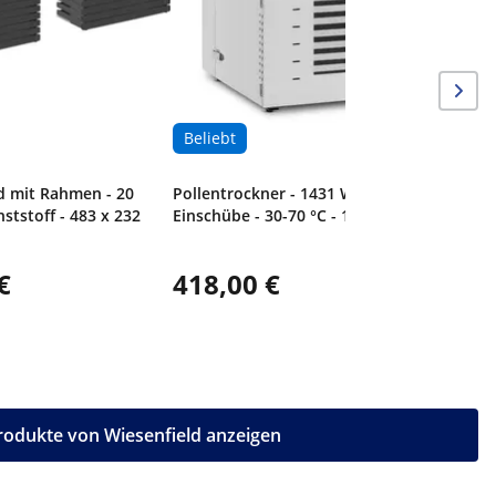
Beliebt
d mit Rahmen - 20
Pollentrockner - 1431 W - 16
nststoff - 483 x 232
Einschübe - 30-70 °C - 100 l
€
418,00 €
56,00
Produkte von Wiesenfield anzeigen