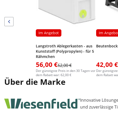
Im Angebot
Im Angebo
Langstroth Ablegerkasten - aus
Beutenbock 
Kunststoff (Polypropylen) - für 5
Rähmchen
56,00 €
42,00 €
62,00 €
Der günstigste Preis in den 30 Tagen vor
Der günstigste
dem Rabatt war: 62,00 €
dem Rabatt war
Über die Marke
Innovative Lösungen
und zuverlässige T