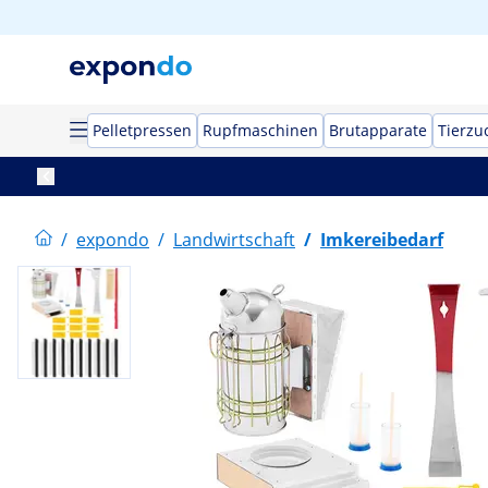
Pelletpressen
Rupfmaschinen
Brutapparate
Tierzu
/
expondo
/
Landwirtschaft
/
Imkereibedarf