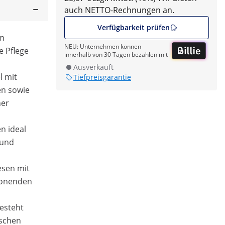
auch NETTO-Rechnungen an.
Verfügbarkeit prüfen
em
NEU: Unternehmen können
e Pflege
innerhalb von 30 Tagen bezahlen mit
Ausverkauft
l mit
Tiefpreisgarantie
en sowie
her
n ideal
 und
esen mit
honenden
esteht
ischen