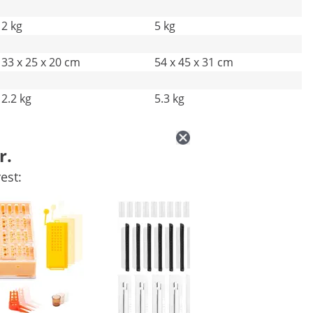
2 kg
5 kg
33 x 25 x 20 cm
54 x 45 x 31 cm
2.2 kg
5.3 kg
r.
est: