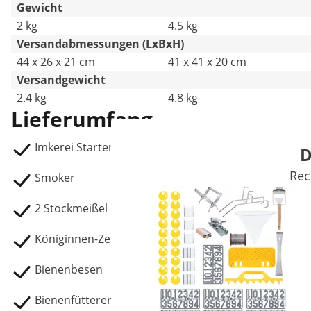
Gewicht
2 kg
4.5 kg
Versandabmessungen (LxBxH)
44 x 26 x 21 cm
41 x 41 x 20 cm
Versandgewicht
2.4 kg
4.8 kg
Lieferumfang
Imkerei Starterset WIE-BEESET-1:
D
Rec
Smoker
2 Stockmeißel
Königinnen-Zeichengerät
Bienenbesen
Bienenfütterer