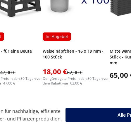
t
Im Angebot
- für eine Beute
Weiselnäpfchen - 16 x 19 mm -
Mittelwan
100 Stück
Stück - Ku
mm
18,00 €
47,00 €
62,00 €
65,00 
 Preis in den 30 Tagen vor
Der günstigste Preis in den 30 Tagen vor
: 47,00 €
dem Rabatt war: 62,00 €
 für nachhaltige, effiziente
Alle 
ier- und Pflanzenproduktion.