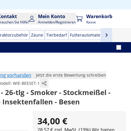
Kontakt
Mein Konto
Warenkorb
rauchen Sie Hilfe?
Anmelden/Registrieren
Kasse
raktorzubehör
Zäune
Tierbedarf
Futterautomaten
Anhängerne
ung vorhanden
Jetzt die erste Bewertung schreiben
odell:
WIE-BEESET-1
- 26-tlg - Smoker - Stockmeißel -
 Insektenfallen - Besen
34,00 €
28,57 € zzgl. MwSt. (19%)
Wir bieten