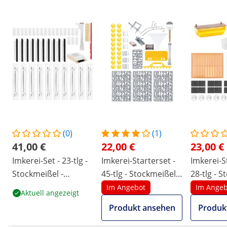
(0)
(1)
41,00 €
22,00 €
23,00 €
Imkerei-Set - 23-tlg -
Imkerei-Starterset -
Imkerei-S
Stockmeißel -
45-tlg - Stockmeißel -
28-tlg - S
Imkerbesen -
Wabendraht -
Wandergu
Im Angebot
Im Angeb
Aktuell angezeigt
Fluglochschieber -
Spanner -
Pollenfall
Produkt ansehen
Produk
Bienenfütterer -
Wandergurt - Ziffern
Absperrgi
Insektenfalle
- Eimerhalterung -
Insektenf