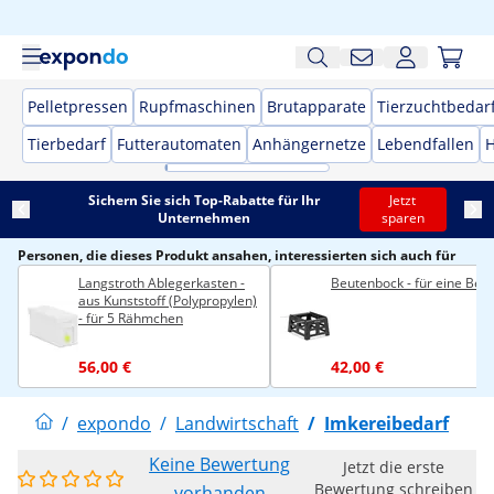
Pelletpressen
Rupfmaschinen
Brutapparate
Tierzuchtbedar
Tierbedarf
Futterautomaten
Anhängernetze
Lebendfallen
H
Sichern Sie sich Top-Rabatte für Ihr
Jetzt
Unternehmen
sparen
Personen, die dieses Produkt ansahen, interessierten sich auch für
Langstroth Ablegerkasten -
Beutenbock - für eine Beu
aus Kunststoff (Polypropylen)
- für 5 Rähmchen
56,00 €
42,00 €
/
expondo
/
Landwirtschaft
/
Imkereibedarf
Keine Bewertung
Jetzt die erste
Bewertung schreiben
vorhanden