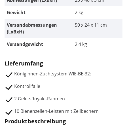
Abmessungen (LxBxH)
23 x 48 x 3 cm
Gewicht
2 kg
Versandabmessungen
50 x 24 x 11 cm
(LxBxH)
Versandgewicht
2.4 kg
Lieferumfang
Königinnen-Zuchtsystem WIE-BE-32:
Kontrollfalle
2 Gelee-Royale-Rahmen
10 Bienenzellen-Leisten mit Zellbechern
Produktbeschreibung