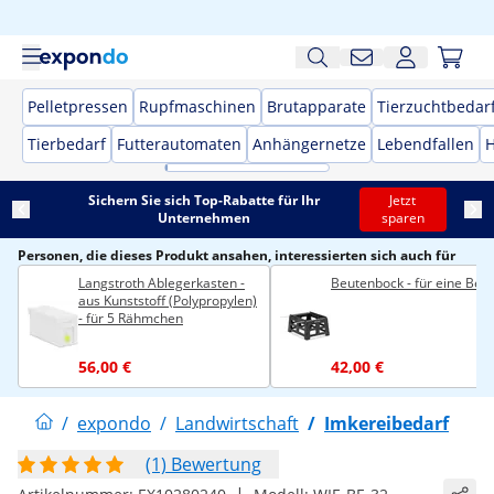
Pelletpressen
Rupfmaschinen
Brutapparate
Tierzuchtbedar
Tierbedarf
Futterautomaten
Anhängernetze
Lebendfallen
H
Sichern Sie sich Top-Rabatte für Ihr
Jetzt
Unternehmen
sparen
Personen, die dieses Produkt ansahen, interessierten sich auch für
Langstroth Ablegerkasten -
Beutenbock - für eine Beu
aus Kunststoff (Polypropylen)
- für 5 Rähmchen
56,00 €
42,00 €
/
expondo
/
Landwirtschaft
/
Imkereibedarf
(1) Bewertung