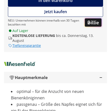
In den Warenkorb
Jetzt kaufen
NEU: Unternehmen können innerhalb von 30 Tagen
bezahlen mit
Auf Lager
KOSTENLOSE LIEFERUNG
bis ca. Donnerstag, 13.
August
Tiefpreisgarantie
Hauptmerkmale
optimal – für die Anzucht von neuen
Bienenköniginnen
passgenau – Größe des Napfes eignet sich für
ein Ei der Bienenkönigin