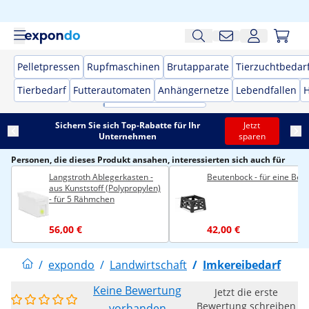
Pelletpressen
Rupfmaschinen
Brutapparate
Tierzuchtbedar
Tierbedarf
Futterautomaten
Anhängernetze
Lebendfallen
H
Sichern Sie sich Top-Rabatte für Ihr
Jetzt
Unternehmen
sparen
Personen, die dieses Produkt ansahen, interessierten sich auch für
Langstroth Ablegerkasten -
Beutenbock - für eine Beu
aus Kunststoff (Polypropylen)
- für 5 Rähmchen
56,00 €
42,00 €
/
expondo
/
Landwirtschaft
/
Imkereibedarf
Keine Bewertung
Jetzt die erste
Bewertung schreiben
vorhanden