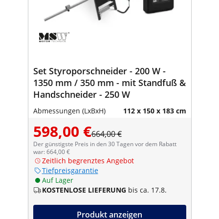
Set Styroporschneider - 200 W -
1350 mm / 350 mm - mit Standfuß &
Handschneider - 250 W
Abmessungen (LxBxH)
112 x 150 x 183 cm
598,00 €
664,00 €
Der günstigste Preis in den 30 Tagen vor dem Rabatt
war: 664,00 €
Zeitlich begrenztes Angebot
Tiefpreisgarantie
Auf Lager
KOSTENLOSE LIEFERUNG
bis ca. 17.8.
Produkt anzeigen