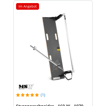
Im Angebot
(1)
Styroporschneider - 160 W - 1070