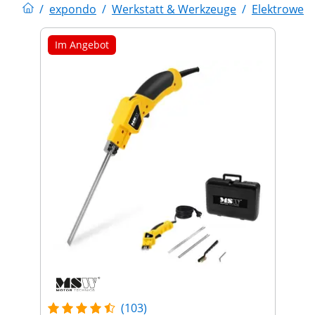
/
expondo
/
Werkstatt & Werkzeuge
/
Elektrower
Im Angebot
(103)