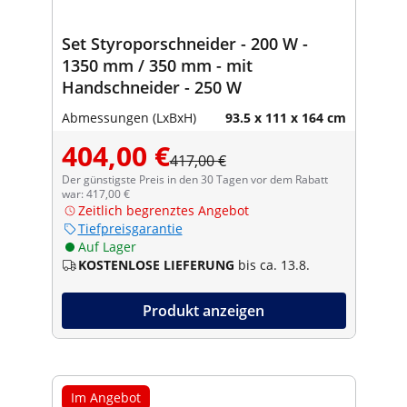
Set Styroporschneider - 200 W -
1350 mm / 350 mm - mit
Handschneider - 250 W
Abmessungen (LxBxH)
93.5 x 111 x 164 cm
404,00 €
417,00 €
Der günstigste Preis in den 30 Tagen vor dem Rabatt
war: 417,00 €
Zeitlich begrenztes Angebot
Tiefpreisgarantie
Auf Lager
KOSTENLOSE LIEFERUNG
bis ca. 13.8.
Produkt anzeigen
Im Angebot