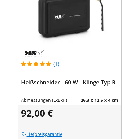
(1)
Heißschneider - 60 W - Klinge Typ R
Abmessungen (LxBxH)
26.3 x 12.5 x 4 cm
92,00 €
Tiefpreisgarantie