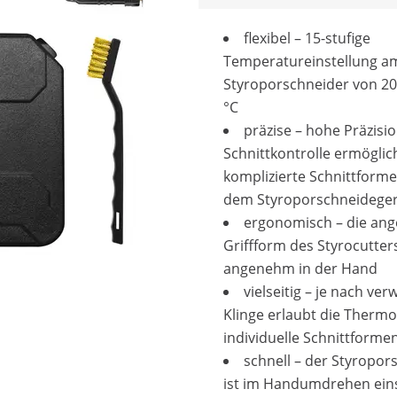
flexibel – 15-stufige
Temperatureinstellung a
Styroporschneider von 20
°C
präzise – hohe Präzisi
Schnittkontrolle ermögli
komplizierte Schnittforme
dem Styroporschneideger
ergonomisch – die ang
Griffform des Styrocutters
angenehm in der Hand
vielseitig – je nach ve
Klinge erlaubt die Thermo
individuelle Schnittforme
schnell – der Styropor
ist im Handumdrehen ein