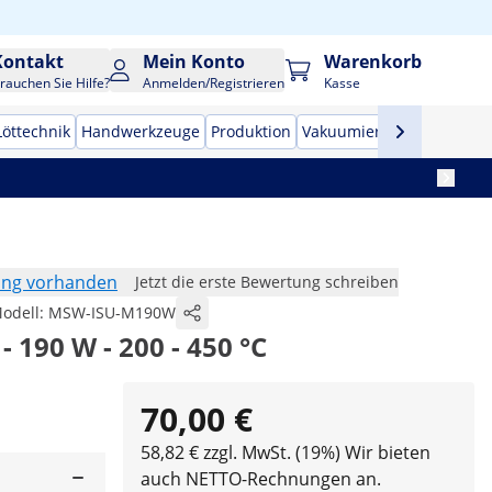
Kontakt
Mein Konto
Warenkorb
rauchen Sie Hilfe?
Anmelden/Registrieren
Kasse
Löttechnik
Handwerkzeuge
Produktion
Vakuumierer
Frequenzu
ung vorhanden
Jetzt die erste Bewertung schreiben
odell:
MSW-ISU-M190W
 190 W - 200 - 450 °C
70,00 €
58,82 € zzgl. MwSt. (19%)
Wir bieten
auch NETTO-Rechnungen an.