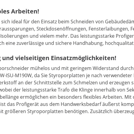
bles Arbeiten!
 sich ideal für den Einsatz beim Schneiden von Gebäud
ohraussparungen, Steckdosenöffnungen, Fensterlaibungen, 
solierungen und vielem mehr. Das leistungsstarke Profiger
h eine zuverlässige und sichere Handhabung, hochqualitat
und vielseitigen Einsatzmöglichkeiten!
porschneider mühelos und mit geringem Widerstand durch ex
SW-ISU-M190W, da Sie Styroporplatten je nach verwendeter 
erkstoff an der Schnittstelle zum Schmelzen und erzeugen s
 wobei der leistungsstarke Trafo die Klinge innerhalb von Se
ellänge ermöglichen ein besonders flexibles Arbeiten. Mit 
ist das Profigerät aus dem Handwerksbedarf äußerst kompak
mit größeren Styroporplatten benötigen. Zusätzlich überzeug