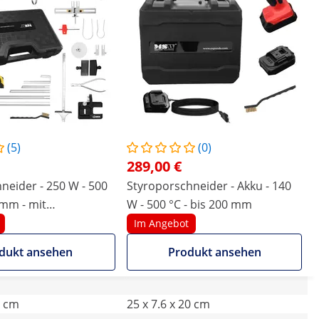
(5)
(0)
289,00 €
 250 W - 500
Styroporschneider - Akku - 140
 mm - mit
W - 500 °C - bis 200 mm
ausschneider &
Im Angebot
ingen
dukt ansehen
Produkt ansehen
4 cm
25 x 7.6 x 20 cm