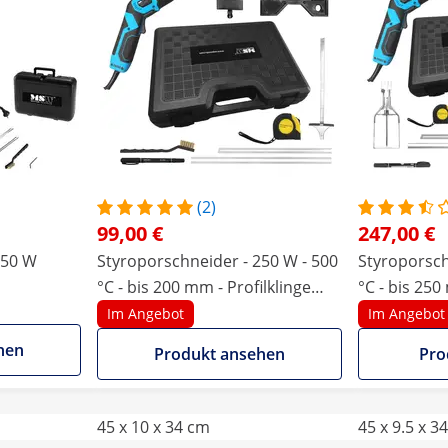
(2)
99,00 €
247,00 €
150 W
Styroporschneider - 250 W - 500
Styroporschneider -
°C - bis 200 mm - Profilklinge
°C - bis 250
und Führung
Steckdosen
Im Angebot
Im Angebot
weiteren Kl
hen
Produkt ansehen
Pro
45 x 10 x 34 cm
45 x 9.5 x 3