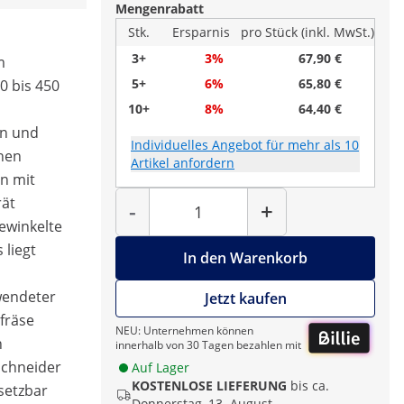
Mengenrabatt
Stk.
Ersparnis
pro Stück (inkl. MwSt.)
3+
3%
67,90 €
m
5+
6%
65,80 €
0 bis 450
10+
8%
64,40 €
on und
Individuelles Angebot für mehr als 10
chen
Artikel anfordern
n mit
Menge
ät
-
+
ewinkelte
 liegt
In den Warenkorb
rwendeter
Jetzt kaufen
fräse
NEU: Unternehmen können
n
innerhalb von 30 Tagen bezahlen mit
schneider
Auf Lager
KOSTENLOSE LIEFERUNG
bis ca.
setzbar
Donnerstag, 13. August