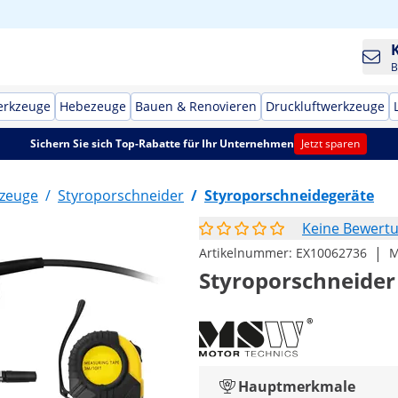
B
erkzeuge
Hebezeuge
Bauen & Renovieren
Druckluftwerkzeuge
Sichern Sie sich Top-Rabatte für Ihr Unternehmen
Jetzt sparen
kzeuge
/
Styroporschneider
/
Styroporschneidegeräte
Keine Bewert
|
Artikelnummer:
EX10062736
M
Styroporschneider -
Hauptmerkmale