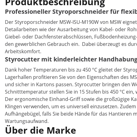
Produktbeschreibung
Professioneller Styroporschneider für flexi
Der Styroporschneider MSW-ISU-M190W von MSW eignet
Detailarbeiten wie der Ausarbeitung von Kabel- oder R
Giebel- oder Dachfensterabschlüssen, Fußbodenheizung-I
den gewerblichen Gebrauch ein. Dabei überzeugt es durc
Arbeitskomfort.
Styrocutter mit kinderleichter Handhabung 
Dank hoher Temperaturen bis zu 450 °C gleitet der Styro
Lagerhallen profitieren Sie von den Eigenschaften des M
und sicher in Kartons passen. Styrocutter bringen den W
Schnitttemperatur stellen Sie in 15 Stufen bis 450 °C ein,
Der ergonomische Einhand-Griff sowie die großzügige Kab
Klingen verwenden, um es universell einzusetzen. Zudem 
Aufhängebügel, falls Sie beide Hände für das Hantieren 
Wartungsaufwand.
Über die Marke