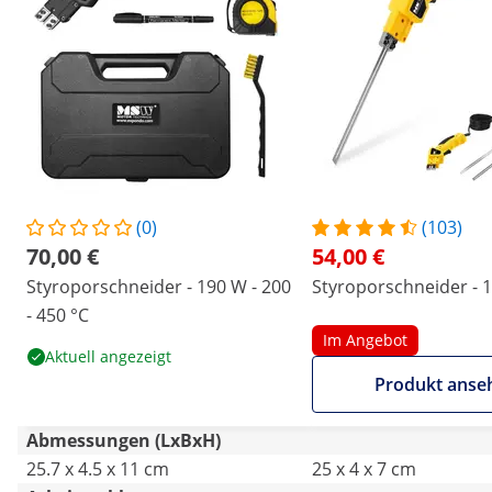
(0)
(103)
70,00 €
54,00 €
Styroporschneider - 190 W - 200
Styroporschneider - 
- 450 °C
Im Angebot
Aktuell angezeigt
Produkt anse
Abmessungen (LxBxH)
25.7 x 4.5 x 11 cm
25 x 4 x 7 cm