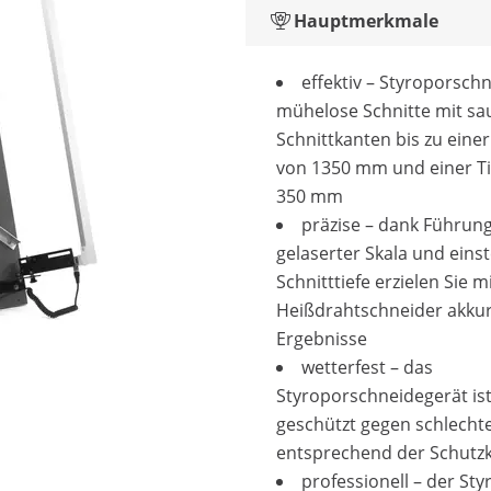
Hauptmerkmale
effektiv – Styroporschn
mühelose Schnitte mit s
Schnittkanten bis zu eine
von 1350 mm und einer Ti
350 mm
präzise – dank Führun
gelaserter Skala und einst
Schnitttiefe erzielen Sie 
Heißdrahtschneider akku
Ergebnisse
wetterfest – das
Styroporschneidegerät is
geschützt gegen schlecht
entsprechend der Schutzk
professionell – der Sty