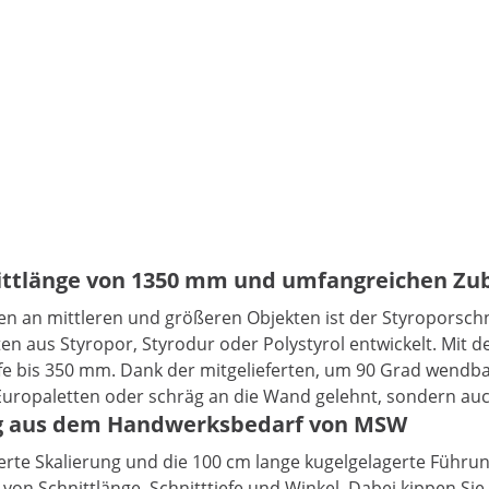
hnittlänge von 1350 mm und umfangreichen Zu
n an mittleren und größeren Objekten ist der Styroporsch
ten aus Styropor, Styrodur oder Polystyrol entwickelt. Mit 
e bis 350 mm. Dank der mitgelieferten, um 90 Grad wendba
Europaletten oder schräg an die Wand gelehnt, sondern auc
ng aus dem Handwerksbedarf von MSW
erte Skalierung und die 100 cm lange kugelgelagerte Führu
von Schnittlänge, Schnitttiefe und Winkel. Dabei kippen Sie