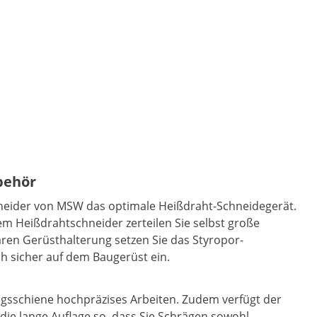
behör
neider von MSW das optimale Heißdraht-Schneidegerät.
dem Heißdrahtschneider zerteilen Sie selbst große
ren Gerüsthalterung setzen Sie das Styropor-
h sicher auf dem Baugerüst ein.
ngsschiene hochpräzises Arbeiten. Zudem verfügt der
 die lange Auflage so, dass Sie Schrägen sowohl