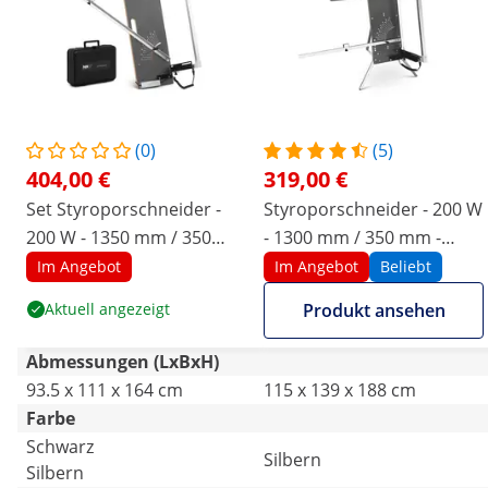
(0)
(5)
404,00 €
319,00 €
Set Styroporschneider -
Styroporschneider - 200 W
200 W - 1350 mm / 350
- 1300 mm / 350 mm -
mm - mit Handschneider -
Standfuß
Im Angebot
Im Angebot
Beliebt
250 W
Aktuell angezeigt
Produkt ansehen
Abmessungen (LxBxH)
93.5 x 111 x 164 cm
115 x 139 x 188 cm
Farbe
Schwarz
Silbern
Silbern