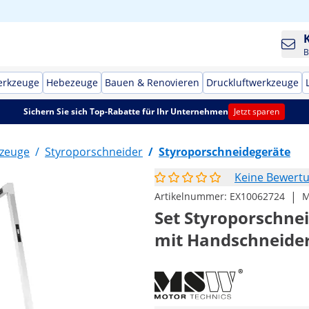
B
erkzeuge
Hebezeuge
Bauen & Renovieren
Druckluftwerkzeuge
Sichern Sie sich Top-Rabatte für Ihr Unternehmen
Jetzt sparen
kzeuge
/
Styroporschneider
/
Styroporschneidegeräte
Keine Bewert
|
Artikelnummer:
EX10062724
M
Set Styroporschnei
mit Handschneider