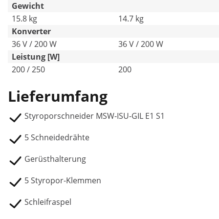
Gewicht
15.8 kg
14.7 kg
Konverter
36 V / 200 W
36 V / 200 W
Leistung [W]
200 / 250
200
Lieferumfang
Styroporschneider MSW-ISU-GIL E1 S1
5 Schneidedrähte
Gerüsthalterung
5 Styropor-Klemmen
Schleifraspel