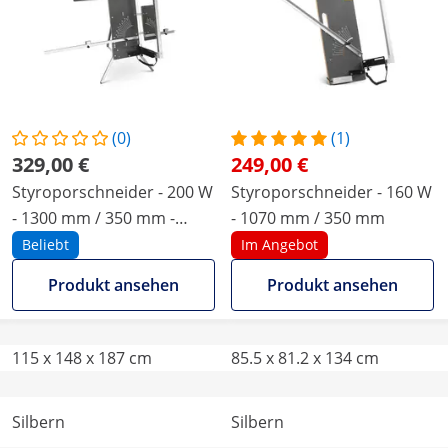
(0)
(1)
329,00 €
249,00 €
Styroporschneider - 200 W
Styroporschneider - 160 W
- 1300 mm / 350 mm -
- 1070 mm / 350 mm
Standfuß - Auflagenfläche
Beliebt
Im Angebot
Produkt ansehen
Produkt ansehen
115 x 148 x 187 cm
85.5 x 81.2 x 134 cm
Silbern
Silbern