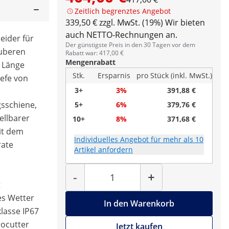
Zeitlich begrenztes Angebot
339,50 € zzgl. MwSt. (19%)
Wir bieten
auch NETTO-Rechnungen an.
eider für
Der günstigste Preis in den 30 Tagen vor dem
auberen
Rabatt war: 417,00 €
Mengenrabatt
r Länge
Stk.
Ersparnis
pro Stück (inkl. MwSt.)
efe von
3+
3%
391,88 €
gsschiene,
5+
6%
379,76 €
ellbarer
10+
8%
371,68 €
mit dem
Individuelles Angebot für mehr als 10
rate
Artikel anfordern
Menge
-
+
t
es Wetter
In den Warenkorb
lasse IP67
rocutter
Jetzt kaufen