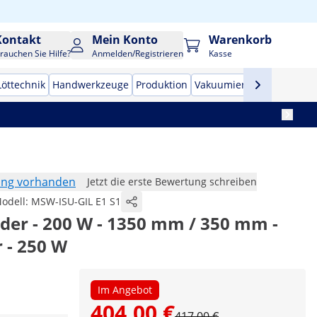
Kontakt
Mein Konto
Warenkorb
rauchen Sie Hilfe?
Anmelden/Registrieren
Kasse
Löttechnik
Handwerkzeuge
Produktion
Vakuumierer
Frequenzu
ung vorhanden
Jetzt die erste Bewertung schreiben
odell:
MSW-ISU-GIL E1 S1
der - 200 W - 1350 mm / 350 mm -
 - 250 W
Im Angebot
404,00 €
417,00 €