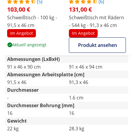
(5)
(6)
103,00 €
131,00 €
Schweißtisch - 100 kg -
Schweißtisch mit Rädern
91,5 x 46 cm
- 544 kg - 91,3 x 46 cm
Im Angebot
Im Angebot
Aktuell angezeigt
Produkt ansehen
Abmessungen (LxBxH)
91 x 46 x 90 cm
91 x 46 x 94 cm
Abmessungen Arbeitsplatte [cm]
91,5 x 46
91,3 x 46
Durchmesser
-
1.6 cm
Durchmesser Bohrung [mm]
16
16
Gewicht
22 kg
28.3 kg