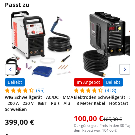
Passt zu
Beliebt
Im Angebot
Beliebt
(96)
(418)
WIG-Schweißgerät - AC/DC - MMA
Elektroden Schweißgerät - 25
- 200 A - 230 V - IGBT - Puls - Alu-
- 8 Meter Kabel - Hot Start - 
Schweißen
100,00 €
105,00 €
399,00 €
Der günstigste Preis in den 30 Tage
dem Rabatt war: 104,00 €