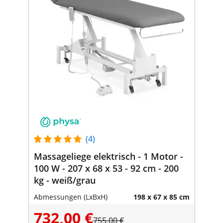
(4)
Massageliege elektrisch - 1 Motor -
100 W - 207 x 68 x 53 - 92 cm - 200
kg - weiß/grau
Abmessungen (LxBxH)
198 x 67 x 85 cm
732,00 €
755,00 €