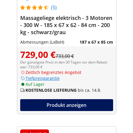
(5)
Massageliege elektrisch - 3 Motoren
- 300 W - 185 x 67 x 62 - 84 cm - 200
kg - schwarz/grau
Abmessungen (LxBxH)
187 x 67 x 85 cm
729,00 €
733,00 €
Der günstigste Preis in den 30 Tagen vor dem Rabatt
war: 733,00 €
Zeitlich begrenztes Angebot
Tiefpreisgarantie
Auf Lager
KOSTENLOSE LIEFERUNG
bis ca. 14.8.
Produkt anzeigen