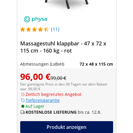
(11)
Massagestuhl klappbar - 47 x 72 x
115 cm - 160 kg - rot
Abmessungen (LxBxH)
72 x 48 x 115 cm
96,00 €
99,00 €
Der günstigste Preis in den 30 Tagen vor dem Rabatt
war: 99,00 €
Zeitlich begrenztes Angebot
Tiefpreisgarantie
Auf Lager
KOSTENLOSE LIEFERUNG
bis ca. 12.8.
Produkt anzeigen