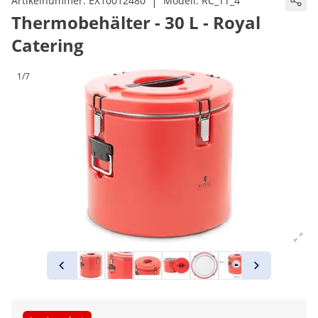
|
Artikelnummer:
EX10012480
Modell:
RC_TT_4
Thermobehälter - 30 L - Royal
Catering
1/7