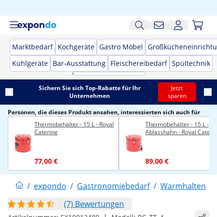
Marktbedarf
Kochgeräte
Gastro Möbel
Großkücheneinricht
Kühlgeräte
Bar-Ausstattung
Fleischereibedarf
Spültechnik
Sichern Sie sich Top-Rabatte für Ihr
Jetzt
Unternehmen
sparen
Personen, die dieses Produkt ansahen, interessierten sich auch für
Thermobehälter - 15 L - Royal
Thermobehälter - 15 L -
Catering
Ablasshahn - Royal Cateri
77,00 €
89,00 €
/
expondo
/
Gastronomiebedarf
/
Warmhalten
/
(7) Bewertungen