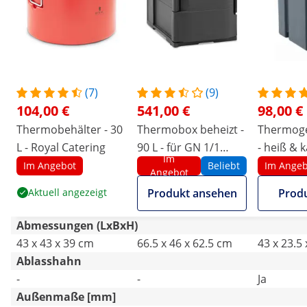
(7)
(9)
104,00 €
541,00 €
98,00 €
Thermobehälter - 30
Thermobox beheizt -
Thermoge
L - Royal Catering
90 L - für GN 1/1
- heiß & k
Im
Behälter -
Ablasshah
Im Angebot
Beliebt
Im Angeb
Angebot
Frontloader - mit
Aktuell angezeigt
Produkt ansehen
Prod
Temperaturanzeige
Abmessungen (LxBxH)
43 x 43 x 39 cm
66.5 x 46 x 62.5 cm
43 x 23.5
Ablasshahn
-
-
Ja
Außenmaße [mm]