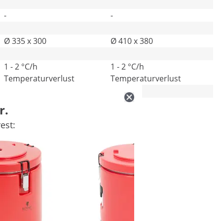
-
-
Ø 335 x 300
Ø 410 x 380
1 - 2 °C/h
1 - 2 °C/h
Temperaturverlust
Temperaturverlust
-
-
r.
est: