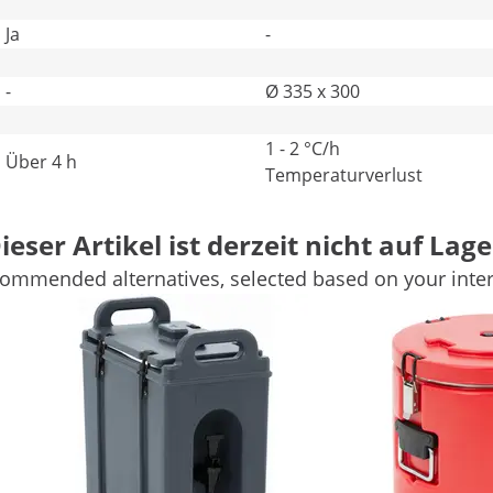
Ja
-
-
Ø 335 x 300
1 - 2 °C/h
Über 4 h
Temperaturverlust
-
-
ieser Artikel ist derzeit nicht auf Lage
Weitere Merkmale vergleichen
ommended alternatives, selected based on your inter
shahn
nd unkomplizierten Transport heißer wie kalter Speisen
hhändler für den Gastronomiebedarf – hat den Edelstahl