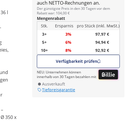
auch NETTO-Rechnungen an.
Der günstigste Preis in den 30 Tagen vor dem
36 l
Rabatt war: 104,00 €
Mengenrabatt
Stk.
Ersparnis
pro Stück (inkl. MwSt.)
–
3+
3%
97,97 €
g
5+
6%
94,94 €
ies,
10+
8%
92,92 €
Verfügbarkeit prüfen
 und
NEU: Unternehmen können
innerhalb von 30 Tagen bezahlen mit
igen
Ausverkauft
Tiefpreisgarantie
ür
 –
Ø 350 x