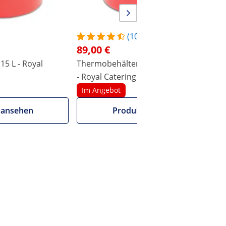
(10)
89,00 €
15 L - Royal
Thermobehälter - 15 L - Ablasshahn
T
- Royal Catering
C
Im Angebot
 ansehen
Produkt ansehen