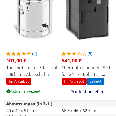
(4)
(9)
101,00 €
541,00 €
Thermobehälter Edelstahl
Thermobox beheizt - 90 L -
- 36 l - mit Ablasshahn
für GN 1/1 Behälter -
Frontloader - mit
Im Angebot
Im Angebot
Beliebt
Temperaturanzeige
Aktuell angezeigt
Produkt ansehen
Abmessungen (LxBxH)
40 x 40 x 51 cm
66.5 x 46 x 62.5 cm