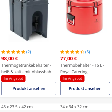
(2)
(6)
98,00 €
77,00 €
Thermogetränkebehälter -
Thermobehälter - 15 L -
heiß & kalt - mit Ablasshahn -
Royal Catering
7 L
Im Angebot
Im Angebot
Produkt ansehen
Produkt ansehen
43 x 23.5 x 42 cm
34 x 34 x 32 cm