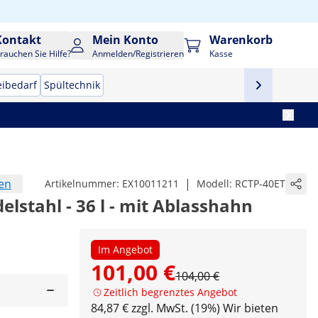
Kontakt
Mein Konto
Warenkorb
rauchen Sie Hilfe?
Anmelden/Registrieren
Kasse
eibedarf
Spültechnik
en
|
Artikelnummer:
EX10011211
Modell:
RCTP-40ET
lstahl - 36 l - mit Ablasshahn
Im Angebot
101,00 €
104,00 €
Zeitlich begrenztes Angebot
84,87 € zzgl. MwSt. (19%)
Wir bieten