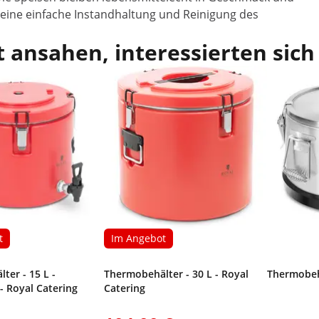
 eine einfache Instandhaltung und Reinigung des
 ansahen, interessierten sich
t
Im Angebot
ter - 15 L -
Thermobehälter - 30 L - Royal
Thermobeh
- Royal Catering
Catering