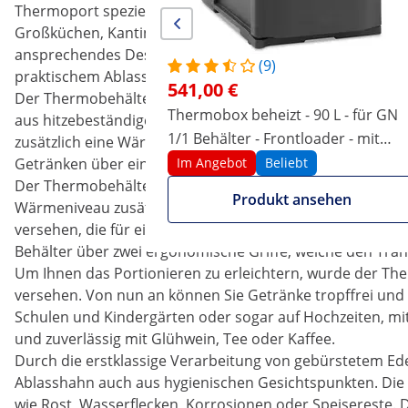
Thermoport speziell für gehobene Gastronomiebetriebe, 
Großküchen, Kantinen, oder Catering Lieferservices konzip
ansprechendes Design bei Küchenausrüstung wertschätzen,
(9)
praktischem Ablasshahn versehene Thermobehälter zum 
541,00 €
Der Thermobehälter mit Ablasshahn kommt mit einem Fa
Thermobox beheizt - 90 L - für GN
aus hitzebeständigem, doppelwandigem Edelstahl geferti
1/1 Behälter - Frontloader - mit
zusätzlich eine Wärmedämmschicht. Durch die doppelwan
Temperaturanzeige
Getränken über einen Zeitraum von bis zu zwölf Stunden 
Im Angebot
Beliebt
Der Thermobehälter für Essen Gastro ist mit einem abn
Produkt ansehen
Wärmeniveau zusätzlich gesichert wird. Der Deckel ist m
versehen, die für einen festen Sitz sorgen und so eine 
Behälter über zwei ergonomische Griffe, welche den Trans
Um Ihnen das Portionieren zu erleichtern, wurde der Th
versehen. Von nun an können Sie Getränke tropffrei und
Schulen und Kindergärten oder sogar auf Hochzeiten, mit
und zuverlässig mit Glühwein, Tee oder Kaffee.
Durch die erstklassige Verarbeitung von gebürstetem Edel
Ablasshahn auch aus hygienischen Gesichtspunkten. Die 
wie Rost, Wasserflecken, Korrosionen oder Speisereste. 