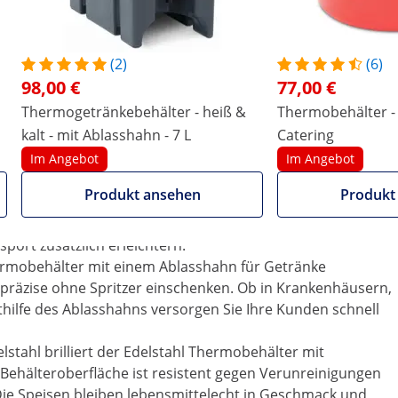
wie etwa Restaurants und Hotels, als auch für
iert. Wenn Sie Funktionalität, Haltbarkeit und ein
 ist dieser 36 l fassende, doppelwandig isolierte mit
(2)
(6)
Warmhalten ein unverzichtbarer Helfer.
98,00 €
77,00 €
ssungsvermögen von 36 l. Der Behälter samt Boden ist
Thermogetränkebehälter - heiß &
Thermobehälter - 
gt. Zwischen den beiden Edelstahlwänden befindet sich
kalt - mit Ablasshahn - 7 L
Catering
dige Isolierung bleibt die Temperatur von Speisen und
lang erhalten.
Im Angebot
Im Angebot
ehmbaren Edelstahldeckel ausgestattet, wodurch das
Produkt ansehen
Produkt
it zwei einfach zu bedienenden Spannverschlüssen
saubere Beförderung garantieren. Zudem verfügt der
port zusätzlich erleichtern.
ermobehälter mit einem Ablasshahn für Getränke
 präzise ohne Spritzer einschenken. Ob in Krankenhäusern,
hilfe des Ablasshahns versorgen Sie Ihre Kunden schnell
stahl brilliert der Edelstahl Thermobehälter mit
Behälteroberfläche ist resistent gegen Verunreinigungen
Die Speisen bleiben lebensmittelecht in Geschmack und