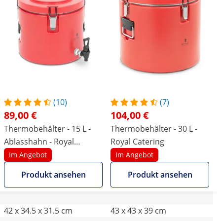
(10)
(7)
89,00 €
104,00 €
Thermobehälter - 15 L -
Thermobehälter - 30 L -
Ablasshahn - Royal
Royal Catering
Catering
Im Angebot
Im Angebot
Produkt ansehen
Produkt ansehen
42 x 34.5 x 31.5 cm
43 x 43 x 39 cm