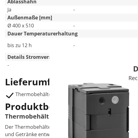
Ablasshahn
Ja
-
Außenmaße [mm]
Ø 400 x 510
-
Dauer Temperaturerhaltung
bis zu 12 h
-
Details Stromversorgung
-
200 W, 2 A, 50/60 Hz
D
Rec
Lieferumfang
Thermobehälter Edelstahl RCTP-40ET
Produktbeschreibung
Thermobehälter Edelstahl - 36 l - mit Ablas
Der Thermobehälter Edelstahl wurde für einen sicheren u
und Getränke entworfen. Royal Catering – Ihr Online-Fac