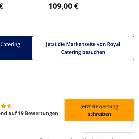
€
109,00 €
139,0
Jetzt die Markenseite von Royal
 Catering
Catering besuchen
Jetzt Bewertung
end auf 19 Bewertungen
schreiben