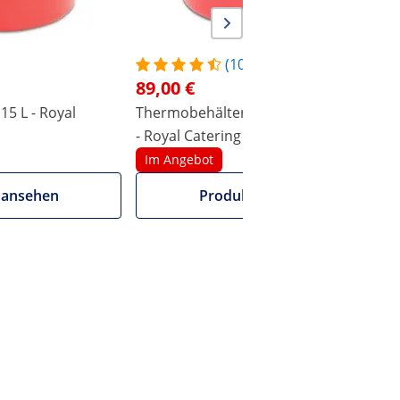
(10)
89,00 €
15 L - Royal
Thermobehälter - 15 L - Ablasshahn
T
- Royal Catering
C
Im Angebot
 ansehen
Produkt ansehen