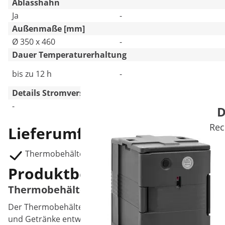
Ablasshahn
Ja
-
Außenmaße [mm]
Ø 350 x 460
-
Dauer Temperaturerhaltung
bis zu 12 h
-
Details Stromversorgung
-
200 W, 2 A, 50/60 Hz
D
Rec
Lieferumfang
Thermobehälter Edelstahl RCTP-30ET
Produktbeschreibung
Thermobehälter Edelstahl - 22,5 L - mit Ab
Der Thermobehälter Edelstahl wurde für einen sicheren u
und Getränke entworfen. Royal Catering – Ihr Online-Fac