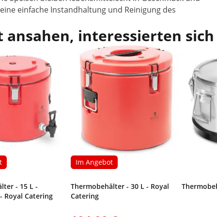
 eine einfache Instandhaltung und Reinigung des
 ansahen, interessierten sich
t
Im Angebot
ter - 15 L -
Thermobehälter - 30 L - Royal
Thermobeh
- Royal Catering
Catering