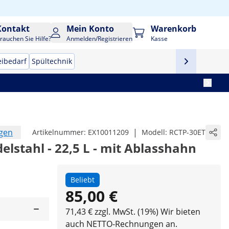
Kontakt
Mein Konto
Warenkorb
rauchen Sie Hilfe?
Anmelden/Registrieren
Kasse
eibedarf
Spültechnik
ngen
|
Artikelnummer:
EX10011209
Modell:
RCTP-30ET
lstahl - 22,5 L - mit Ablasshahn
Beliebt
85,00 €
71,43 € zzgl. MwSt. (19%)
Wir bieten
auch NETTO-Rechnungen an.