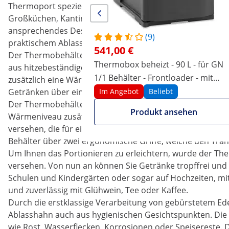
Thermoport speziell für gehobene Gastronomiebetriebe, 
Großküchen, Kantinen, oder Catering Lieferservices konzip
ansprechendes Design bei Küchenausrüstung wertschätzen,
(9)
praktischem Ablasshahn versehene Thermobehälter zum 
541,00 €
Der Thermobehälter mit Ablasshahn kommt mit einem Fas
Thermobox beheizt - 90 L - für GN
aus hitzebeständigem, doppelwandigem Edelstahl geferti
1/1 Behälter - Frontloader - mit
zusätzlich eine Wärmedämmschicht. Durch die doppelwan
Temperaturanzeige
Getränken über einen Zeitraum von bis zu zwölf Stunden 
Im Angebot
Beliebt
Der Thermobehälter für Essen Gastro ist mit einem abn
Produkt ansehen
Wärmeniveau zusätzlich gesichert wird. Der Deckel ist m
versehen, die für einen festen Sitz sorgen und so eine 
Behälter über zwei ergonomische Griffe, welche den Trans
Um Ihnen das Portionieren zu erleichtern, wurde der Th
versehen. Von nun an können Sie Getränke tropffrei und
Schulen und Kindergärten oder sogar auf Hochzeiten, mit
und zuverlässig mit Glühwein, Tee oder Kaffee.
Durch die erstklassige Verarbeitung von gebürstetem Edel
Ablasshahn auch aus hygienischen Gesichtspunkten. Die 
wie Rost, Wasserflecken, Korrosionen oder Speisereste. 