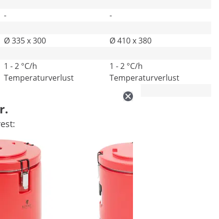
-
-
Ø 335 x 300
Ø 410 x 380
1 - 2 °C/h
1 - 2 °C/h
Temperaturverlust
Temperaturverlust
-
-
r.
est: