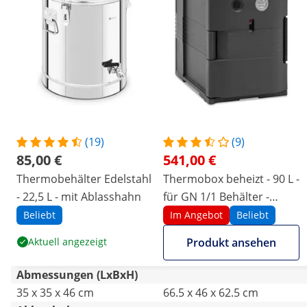
(19)
(9)
85,00 €
541,00 €
Thermobehälter Edelstahl
Thermobox beheizt - 90 L -
- 22,5 L - mit Ablasshahn
für GN 1/1 Behälter -
Frontloader - mit
Beliebt
Im Angebot
Beliebt
Temperaturanzeige
Aktuell angezeigt
Produkt ansehen
Abmessungen (LxBxH)
35 x 35 x 46 cm
66.5 x 46 x 62.5 cm