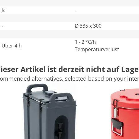
Ja
-
-
Ø 335 x 300
1 - 2 °C/h
Über 4 h
Temperaturverlust
-
-
ieser Artikel ist derzeit nicht auf Lage
Weitere Merkmale vergleichen
ommended alternatives, selected based on your inter
lasshahn
nd unkomplizierten Transport heißer wie kalter Speisen
hhändler für den Gastronomiebedarf – hat den Edelstahl