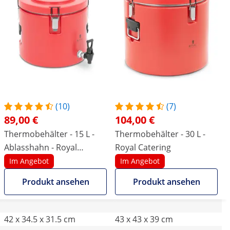
(10)
(7)
89,00 €
104,00 €
Thermobehälter - 15 L -
Thermobehälter - 30 L -
Ablasshahn - Royal
Royal Catering
Catering
Im Angebot
Im Angebot
Produkt ansehen
Produkt ansehen
42 x 34.5 x 31.5 cm
43 x 43 x 39 cm