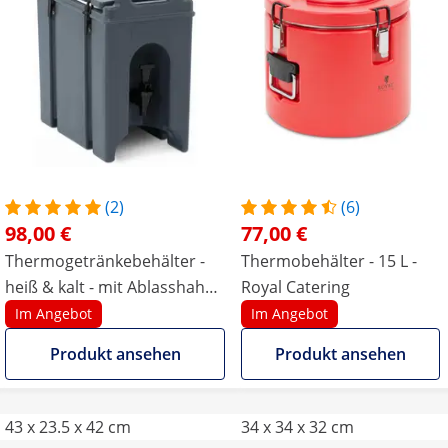
(2)
(6)
98,00 €
77,00 €
Thermogetränkebehälter -
Thermobehälter - 15 L -
heiß & kalt - mit Ablasshahn -
Royal Catering
7 L
Im Angebot
Im Angebot
Produkt ansehen
Produkt ansehen
43 x 23.5 x 42 cm
34 x 34 x 32 cm