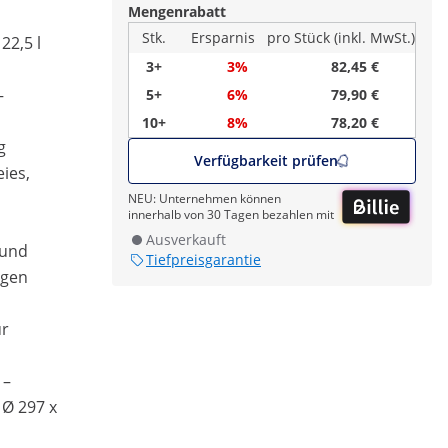
Mengenrabatt
Stk.
Ersparnis
pro Stück (inkl. MwSt.)
22,5 l
3+
3%
82,45 €
–
5+
6%
79,90 €
10+
8%
78,20 €
g
Verfügbarkeit prüfen
ies,
NEU: Unternehmen können
innerhalb von 30 Tagen bezahlen mit
Ausverkauft
 und
Tiefpreisgarantie
igen
ür
 –
Ø 297 x