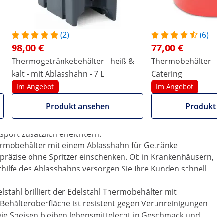
wie etwa Restaurants und Hotels, als auch für
iert. Wenn Sie Funktionalität, Haltbarkeit und ein
 ist dieser 22,5 l fassende, doppelwandig isolierte mit
(2)
(6)
Warmhalten ein unverzichtbarer Helfer.
98,00 €
77,00 €
sungsvermögen von 22,5 l. Der Behälter samt Boden ist
Thermogetränkebehälter - heiß &
Thermobehälter - 
gt. Zwischen den beiden Edelstahlwänden befindet sich
kalt - mit Ablasshahn - 7 L
Catering
dige Isolierung bleibt die Temperatur von Speisen und
lang erhalten.
Im Angebot
Im Angebot
ehmbaren Edelstahldeckel ausgestattet, wodurch das
Produkt ansehen
Produkt
it zwei einfach zu bedienenden Spannverschlüssen
saubere Beförderung garantieren. Zudem verfügt der
port zusätzlich erleichtern.
ermobehälter mit einem Ablasshahn für Getränke
 präzise ohne Spritzer einschenken. Ob in Krankenhäusern,
hilfe des Ablasshahns versorgen Sie Ihre Kunden schnell
stahl brilliert der Edelstahl Thermobehälter mit
Behälteroberfläche ist resistent gegen Verunreinigungen
Die Speisen bleiben lebensmittelecht in Geschmack und