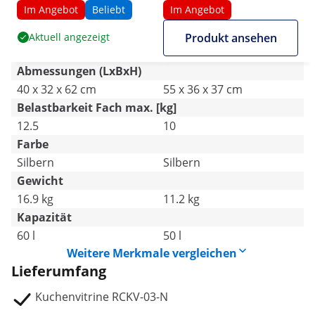
Im Angebot
Beliebt
Im Angebot
Aktuell angezeigt
Produkt ansehen
Abmessungen (LxBxH)
40 x 32 x 62 cm
55 x 36 x 37 cm
Belastbarkeit Fach max. [kg]
12.5
10
Farbe
Silbern
Silbern
Gewicht
16.9 kg
11.2 kg
Kapazität
60 l
50 l
Weitere Merkmale vergleichen
Lieferumfang
Kuchenvitrine RCKV-03-N