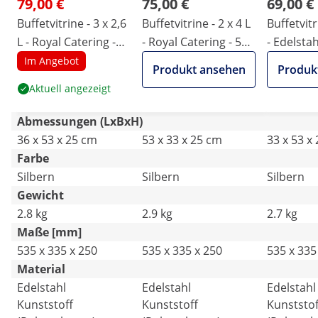
79,00 €
75,00 €
69,00 €
Buffetvitrine - 3 x 2,6
Buffetvitrine - 2 x 4 L
Buffetvit
L - Royal Catering -
- Royal Catering - 535
- Edelstah
535 x 335 x 250 mm
x 335 x 250 mm
Haube - R
Im Angebot
Produkt ansehen
Produk
Catering
Aktuell angezeigt
Abmessungen (LxBxH)
36 x 53 x 25 cm
53 x 33 x 25 cm
33 x 53 x
Farbe
Silbern
Silbern
Silbern
Gewicht
2.8 kg
2.9 kg
2.7 kg
Maße [mm]
535 x 335 x 250
535 x 335 x 250
535 x 335
Material
Edelstahl
Edelstahl
Edelstahl
Kunststoff
Kunststoff
Kunststof