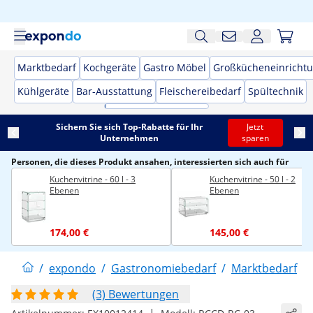
Marktbedarf
Kochgeräte
Gastro Möbel
Großkücheneinricht
Kühlgeräte
Bar-Ausstattung
Fleischereibedarf
Spültechnik
Sichern Sie sich Top-Rabatte für Ihr
Jetzt
Unternehmen
sparen
Personen, die dieses Produkt ansahen, interessierten sich auch für
Kuchenvitrine - 60 l - 3
Kuchenvitrine - 50 l - 2
Ebenen
Ebenen
174,00 €
145,00 €
/
expondo
/
Gastronomiebedarf
/
Marktbedarf
/
(3) Bewertungen