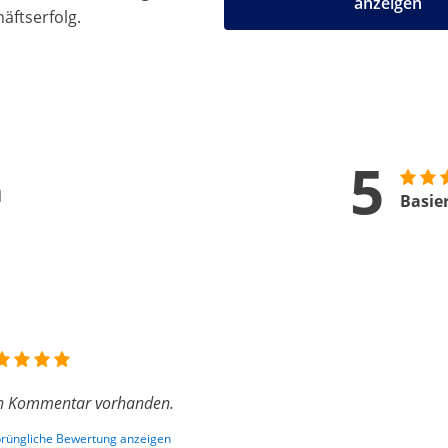
anzeigen
äftserfolg.
5
n
Basie
n Kommentar vorhanden.
rüngliche Bewertung anzeigen