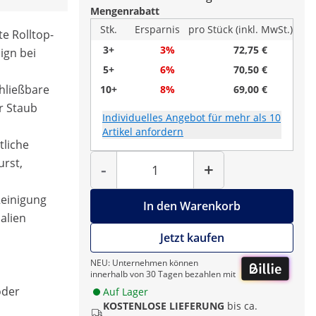
Mengenrabatt
Stk.
Ersparnis
pro Stück (inkl. MwSt.)
te Rolltop-
3+
3%
72,75 €
ign bei
5+
6%
70,50 €
chließbare
10+
8%
69,00 €
r Staub
Individuelles Angebot für mehr als 10
Artikel anfordern
tliche
Menge
urst,
-
+
Reinigung
In den Warenkorb
alien
Jetzt kaufen
NEU: Unternehmen können
innerhalb von 30 Tagen bezahlen mit
oder
Auf Lager
KOSTENLOSE LIEFERUNG
bis ca.