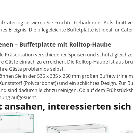
 Catering servieren Sie Früchte, Gebäck oder Aufschnitt ve
hes Ereignis. Die pflegeleichte Buffetplatte ist ideal für C
ienen – Buffetplatte mit Rolltop-Haube
lle Präsentation verschiedener Speisen und schützt gleichz
re Gäste einfach zu erreichen. Die Rolltop-Haube ist aus br
Ihre Gäste problemlos selbst.
nen Sie in der 535 x 335 x 250 mm großen Buffetvitrine meh
 Kunststoff (Polycarbonat)) und ein schlichtes Design. Zur B
d sind dadurch leicht zu reinigen. Ob auf dem Frühstücksbuf
schung aufgesucht.
 ansahen, interessierten sich