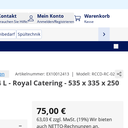
Kontakt
Mein Konto
Warenkorb
rauchen Sie Hilfe?
Anmelden/Registrieren
Kasse
eibedarf
Spültechnik
en
|
Artikelnummer:
EX10012413
Modell:
RCCD-RC-02
4 L - Royal Catering - 535 x 335 x 250
75,00 €
63,03 € zzgl. MwSt. (19%)
Wir bieten
auch NETTO-Rechnungen an.