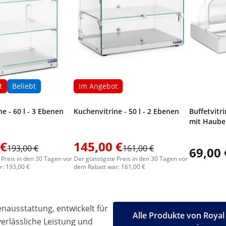
t
Beliebt
Im Angebot
e - 60 l - 3 Ebenen
Kuchenvitrine - 50 l - 2 Ebenen
Buffetvitri
mit Haube 
 €
145,00 €
193,00 €
161,00 €
69,00 
 Preis in den 30 Tagen vor
Der günstigste Preis in den 30 Tagen vor
: 193,00 €
dem Rabatt war: 161,00 €
ausstattung, entwickelt für
Alle Produkte von Royal
 verlässliche Leistung und