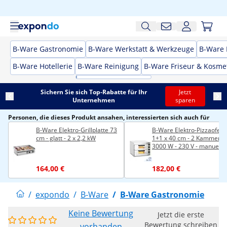
B-Ware Gastronomie
B-Ware Werkstatt & Werkzeuge
B-Ware 
B-Ware Hotellerie
B-Ware Reinigung
B-Ware Friseur & Kosme
Sichern Sie sich Top-Rabatte für Ihr
Jetzt
Unternehmen
sparen
Personen, die dieses Produkt ansahen, interessierten sich auch für
B-Ware Elektro-Grillplatte 73
B-Ware Elektro-Pizzaofen 
cm - glatt - 2 x 2,2 kW
1+1 x 40 cm - 2 Kammern 
3000 W - 230 V - manuell -
Royal Catering
164,00 €
182,00 €
/
expondo
/
B-Ware
/
B-Ware Gastronomie
Keine Bewertung
Jetzt die erste
Bewertung schreiben
vorhanden