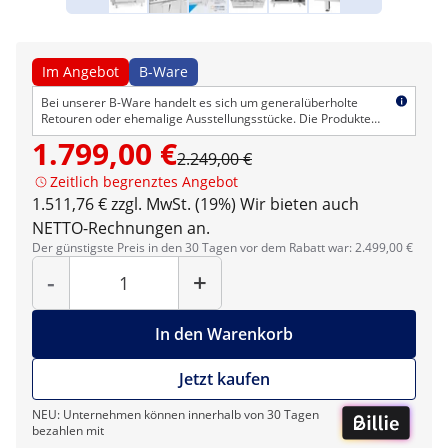
Im Angebot
B-Ware
Bei unserer B-Ware handelt es sich um generalüberholte
Retouren oder ehemalige Ausstellungsstücke. Die Produkte
haben evtl. kosmetische Mängel, sind technisch aber
1.799,00 €
einwandfrei. Wir gewähren wie immer das gewohnte
2.249,00 €
Rückgaberecht und die Garantie.
Zeitlich begrenztes Angebot
1.511,76 € zzgl. MwSt. (19%)
Wir bieten auch
NETTO-Rechnungen an.
Der günstigste Preis in den 30 Tagen vor dem Rabatt war: 2.499,00 €
Menge
-
+
In den Warenkorb
Jetzt kaufen
NEU: Unternehmen können innerhalb von 30 Tagen
bezahlen mit