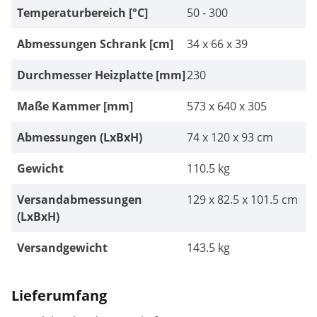
Temperaturbereich [°C]
50 - 300
Abmessungen Schrank [cm]
34 x 66 x 39
Durchmesser Heizplatte [mm]
230
Maße Kammer [mm]
573 x 640 x 305
Abmessungen (LxBxH)
74 x 120 x 93 cm
Gewicht
110.5 kg
Versandabmessungen
129 x 82.5 x 101.5 cm
(LxBxH)
Versandgewicht
143.5 kg
Lieferumfang