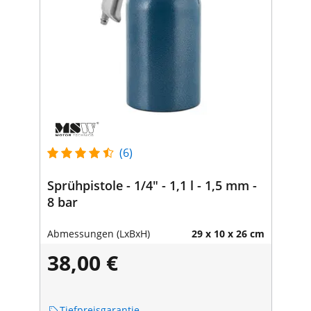
(6)
Sprühpistole - 1/4" - 1,1 l - 1,5 mm -
8 bar
Abmessungen (LxBxH)
29 x 10 x 26 cm
38,00 €
Tiefpreisgarantie