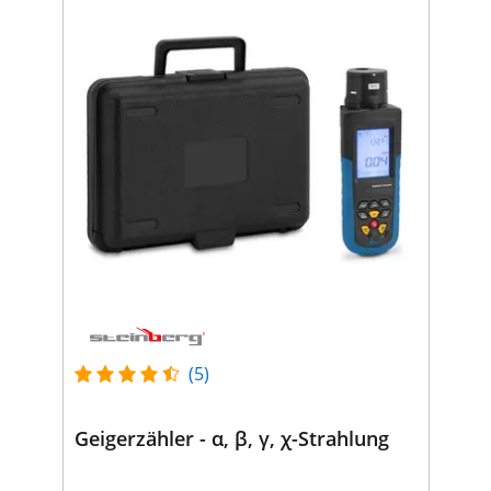
(5)
Geigerzähler - α, β, γ, χ-Strahlung