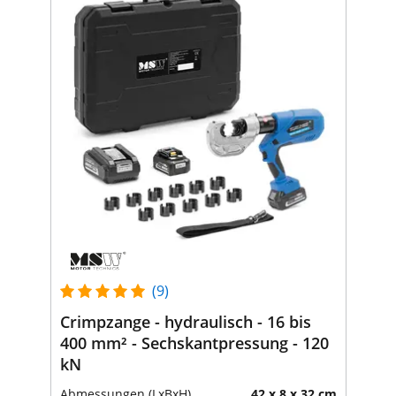
(9)
Crimpzange - hydraulisch - 16 bis
400 mm² - Sechskantpressung - 120
kN
Abmessungen (LxBxH)
42 x 8 x 32 cm