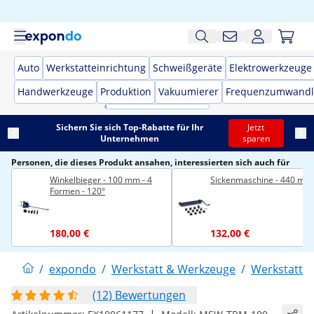
Auto
Werkstatteinrichtung
Schweißgeräte
Elektrowerkzeuge
Handwerkzeuge
Produktion
Vakuumierer
Frequenzumwandl
Sichern Sie sich Top-Rabatte für Ihr
Jetzt
Unternehmen
sparen
Personen, die dieses Produkt ansahen, interessierten sich auch für
Winkelbieger - 100 mm - 4
Sickenmaschine - 440 mm
Formen - 120°
180,00 €
132,00 €
/
expondo
/
Werkstatt & Werkzeuge
/
Werkstattei
(12) Bewertungen