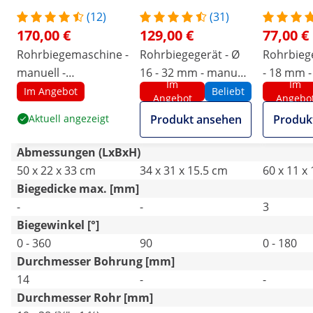
(12)
(31)
170,00 €
129,00 €
77,00 €
Rohrbiegemaschine -
Rohrbiegegerät - Ø
Rohrbiege
manuell -
16 - 32 mm - manuell
- 18 mm -
Im
Im
Vierkantrohre bis Ø
- bis 90°
bis 180°
Im Angebot
Beliebt
Angebot
Angebo
38 mm
Aktuell angezeigt
Produkt ansehen
Produk
Abmessungen (LxBxH)
50 x 22 x 33 cm
34 x 31 x 15.5 cm
60 x 11 x
Biegedicke max. [mm]
-
-
3
Biegewinkel [°]
0 - 360
90
0 - 180
Durchmesser Bohrung [mm]
14
-
-
Durchmesser Rohr [mm]