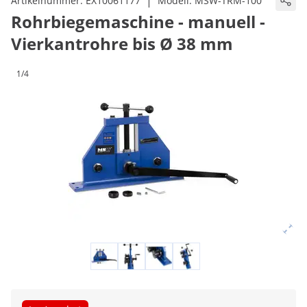
|
Artikelnummer:
EX10061177
Modell:
MSW-TRM-100
Rohrbiegemaschine - manuell -
Vierkantrohre bis Ø 38 mm
1/4