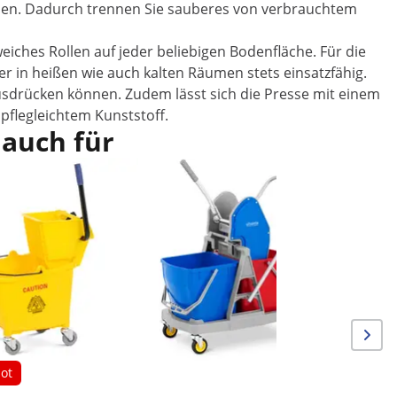
erden. Dadurch trennen Sie sauberes von verbrauchtem
iches Rollen auf jeder beliebigen Bodenfläche. Für die
 in heißen wie auch kalten Räumen stets einsatzfähig.
usdrücken können. Zudem lässt sich die Presse mit einem
flegleichtem Kunststoff.
 auch für
Reinigun
Wäschesa
ot