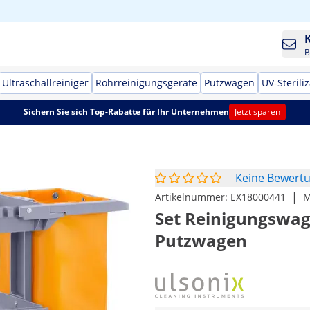
B
Ultraschallreiniger
Rohrreinigungsgeräte
Putzwagen
UV-Sterili
Sichern Sie sich Top-Rabatte für Ihr Unternehmen
Jetzt sparen
Keine Bewert
|
Artikelnummer:
EX18000441
M
Set Reinigungswag
Putzwagen