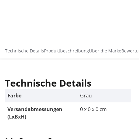
Technische Details
Produktbeschreibung
Über die Marke
Bewertu
Technische Details
Farbe
Grau
Versandabmessungen
0 x 0 x 0 cm
(LxBxH)