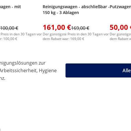
agen - mit
Reinigungswagen - abschließbar -
Putzwagen 
150 kg - 3 Ablagen
161,00 €
50,00 
100,00 €
169,00 €
 Preis in den 30 Tagen vor
Der günstigste Preis in den 30 Tagen vor
Der günstigs
: 100,00 €
dem Rabatt war: 169,00 €
dem Rabatt w
einigungslösungen zur
rbeitssicherheit, Hygiene
All
nz.
n