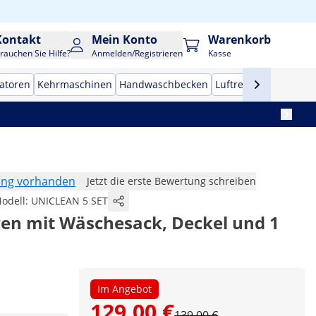
Kontakt
Mein Konto
Warenkorb
rauchen Sie Hilfe?
Anmelden/Registrieren
Kasse
zatoren
Kehrmaschinen
Handwaschbecken
Luftreiniger
Profi-H
ung vorhanden
Jetzt die erste Bewertung schreiben
odell:
UNICLEAN 5 SET
en mit Wäschesack, Deckel und 1
Im Angebot
129,00 €
139,00 €