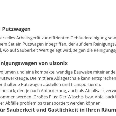
1 Putzwagen
rselles Arbeitsgerät zur effizienten Gebäudereinigung sowi
iesem Set ein Putzwagen inbegriffen, der auf dem Reinigu
 wo auf Sauberkeit Wert gelegt wird, zeigen die Reinigungs
inigungswagen von ulsonix
olumen und eine kompakte, wendige Bauweise miteinander k
e Putzwerkzeuge. Die mittlere Ablageschale kann entspreche
 enthaltene Putzwagen abstellen und transportieren.
hesack, der, je nach Anforderung, auch als Abfallsack ver
ommen werden. Großes Plus: Der Wäsche- bzw. Abfallsack be
der Abfälle problemlos transportiert werden können.
ür Sauberkeit und Gastlichkeit in Ihren Räu