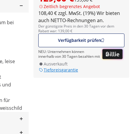
Zeitlich begrenztes Angebot
108,40 € zzgl. MwSt. (19%)
Wir bieten
auch NETTO-Rechnungen an.
um bei
Der günstigste Preis in den 30 Tagen vor dem
Rabatt war: 139,00 €
Verfügbarkeit prüfen
NEU: Unternehmen können
innerhalb von 30 Tagen bezahlen mit
, leise
Ausverkauft
Tiefpreisgarantie
t
s und
n für
eisschild